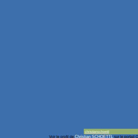
christianschoettl
Christian SCHOETTL
Voir le profil de
sur le portail 