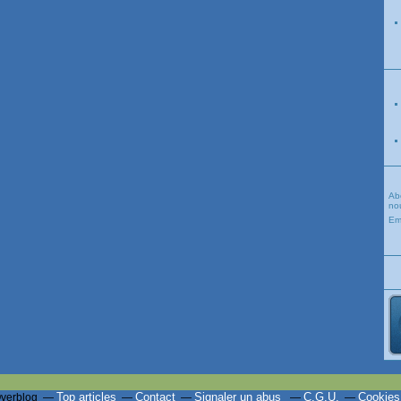
Ab
nou
Em
Top articles
Contact
Signaler un abus
C.G.U.
Cookies
Overblog