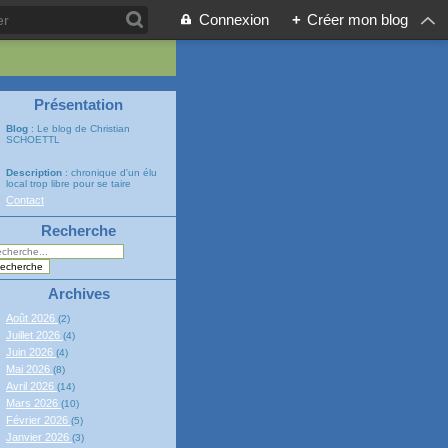
Connexion
+
Créer mon blog
Présentation
Blog
: Le blog de Christian
SCHOETTL
Description
: chronique d'un élu
local trop libre pour se taire
Contact
Recherche
Archives
Août 2026
(2)
Juillet 2026
(4)
Juin 2026
(4)
Mai 2026
(8)
Avril 2026
(14)
Mars 2026
(10)
Février 2026
(5)
Janvier 2026
(3)