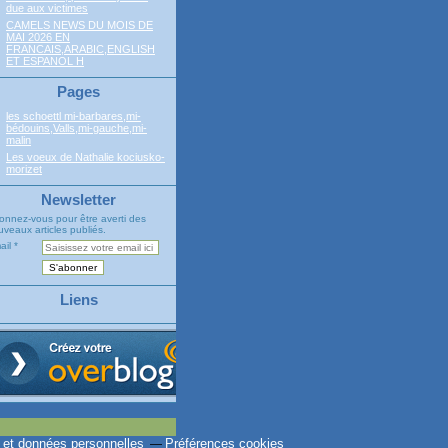
due aux victimes
CAMELS NEWS DU MOIS DE
MAI 2026 EN
FRANCAIS,ARABIC,ENGLISH
ET ESPANOL H
Pages
les schoettl mi-barbares,mi-
bédouins,Valls,mi-gauche,mi-
malin
Les voeux de Nathalie kociusko-
morizet
Newsletter
onnez-vous pour être averti des
veaux articles publiés.
ail
Liens
 et données personnelles
Préférences cookies