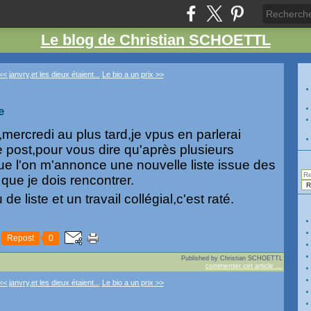
Le blog de Christian SCHOETTL
<< janvry,et les dieux étaient...
Le bio a un prix >>
e
ercredi au plus tard,je vpus en parlerai
 post,pour vous dire qu'après plusieurs
que l'on m'annonce une nouvelle liste issue des
 que je dois rencontrer.
de liste et un travail collégial,c'est raté.
Repost
0
Published by Christian SCHOETTL
commenter cet article
…
<< janvry,et les dieux étaient...
Le bio a un prix >>