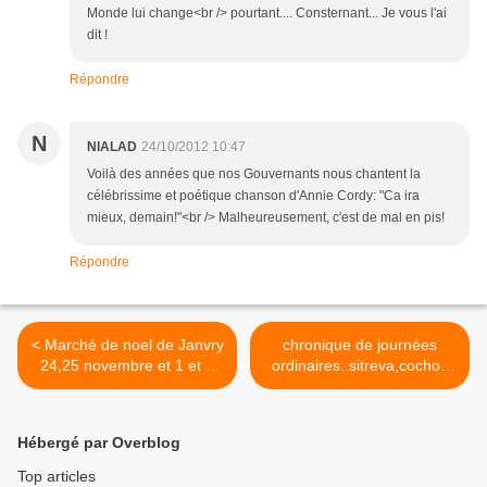
Monde lui change<br /> pourtant.... Consternant... Je vous l'ai
dit !
Répondre
N
NIALAD
24/10/2012 10:47
Voilà des années que nos Gouvernants nous chantent la
célébrissime et poétique chanson d'Annie Cordy: "Ca ira
mieux, demain!"<br /> Malheureusement, c'est de mal en pis!
Répondre
< Marché de noel de Janvry
chronique de journées
24,25 novembre et 1 et 2
ordinaires..sitreva,cochon
décembre
vietnamien et recyclage du
papier >
Hébergé par Overblog
Top articles