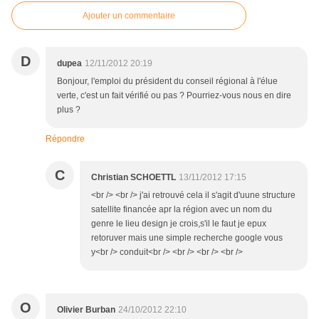
Ajouter un commentaire
D
dupea
12/11/2012 20:19
Bonjour, l'emploi du président du conseil régional à l'élue
verte, c'est un fait vérifié ou pas ? Pourriez-vous nous en dire
plus ?
Répondre
C
Christian SCHOETTL
13/11/2012 17:15
<br /> <br /> j'ai retrouvé cela il s'agit d'uune structure
satellite financée apr la région avec un nom du
genre le lieu design je crois,s'il le faut je epux
retoruver mais une simple recherche google vous
y<br /> conduit<br /> <br /> <br /> <br />
O
Olivier Burban
24/10/2012 22:10