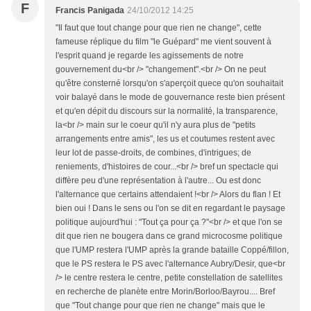
F
Francis Panigada
24/10/2012 14:25
"Il faut que tout change pour que rien ne change", cette
fameuse réplique du film "le Guépard" me vient souvent à
l'esprit quand je regarde les agissements de notre
gouvernement du<br /> "changement".<br /> On ne peut
qu'être consterné lorsqu'on s'aperçoit quece qu'on souhaitait
voir balayé dans le mode de gouvernance reste bien présent
et qu'en dépit du discours sur la normalité, la transparence,
la<br /> main sur le coeur qu'il n'y aura plus de "petits
arrangements entre amis", les us et coutumes restent avec
leur lot de passe-droits, de combines, d'intrigues; de
reniements, d'histoires de cour...<br /> bref un spectacle qui
diffère peu d'une représentation à l'autre... Ou est donc
l'alternance que certains attendaient !<br /> Alors du flan ! Et
bien oui ! Dans le sens ou l'on se dit en regardant le paysage
politique aujourd'hui : "Tout ça pour ça ?"<br /> et que l'on se
dit que rien ne bougera dans ce grand microcosme politique
que l'UMP restera l'UMP après la grande bataille Coppé/fillon,
que le PS restera le PS avec l'alternance Aubry/Desir, que<br
/> le centre restera le centre, petite constellation de satellites
en recherche de planète entre Morin/Borloo/Bayrou.... Bref
que "Tout change pour que rien ne change" mais que le