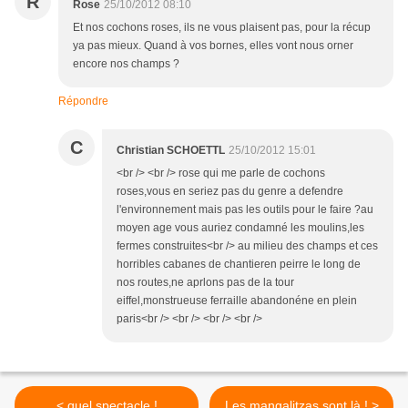
R
Rose
25/10/2012 08:10
Et nos cochons roses, ils ne vous plaisent pas, pour la récup
ya pas mieux. Quand à vos bornes, elles vont nous orner
encore nos champs ?
Répondre
C
Christian SCHOETTL
25/10/2012 15:01
<br /> <br /> rose qui me parle de cochons
roses,vous en seriez pas du genre a defendre
l'environnement mais pas les outils pour le faire ?au
moyen age vous auriez condamné les moulins,les
fermes construites<br /> au milieu des champs et ces
horribles cabanes de chantieren peirre le long de
nos routes,ne aprlons pas de la tour
eiffel,monstrueuse ferraille abandonéne en plein
paris<br /> <br /> <br /> <br />
< quel spectacle !
Les mangalitzas sont là ! >