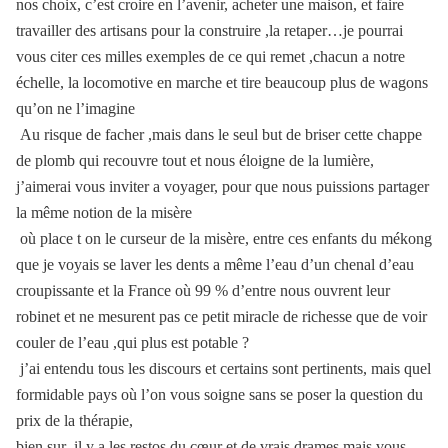
nos choix, c’est croire en l’avenir, acheter une maison, et faire
travailler des artisans pour la construire ,la retaper…je pourrai
vous citer ces milles exemples de ce qui remet ,chacun a notre
échelle, la locomotive en marche et tire beaucoup plus de wagons
qu’on ne l’imagine
Au risque de facher ,mais dans le seul but de briser cette chappe
de plomb qui recouvre tout et nous éloigne de la lumière,
j’aimerai vous inviter a voyager, pour que nous puissions partager
la même notion de la misère
où place t on le curseur de la misère, entre ces enfants du mékong
que je voyais se laver les dents a même l’eau d’un chenal d’eau
croupissante et la France où 99 % d’entre nous ouvrent leur
robinet et ne mesurent pas ce petit miracle de richesse que de voir
couler de l’eau ,qui plus est potable ?
j’ai entendu tous les discours et certains sont pertinents, mais quel
formidable pays où l’on vous soigne sans se poser la question du
prix de la thérapie,
bien sur ,il y a les restos du cœur et de vrais drames,mais vous