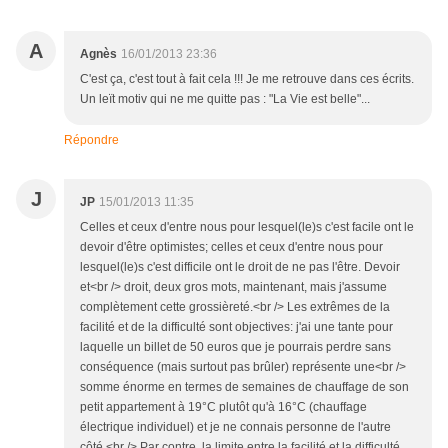
A
Agnès
16/01/2013 23:36
C'est ça, c'est tout à fait cela !!! Je me retrouve dans ces écrits.
Un leït motiv qui ne me quitte pas : "La Vie est belle"...
Répondre
J
JP
15/01/2013 11:35
Celles et ceux d'entre nous pour lesquel(le)s c'est facile ont le
devoir d'être optimistes; celles et ceux d'entre nous pour
lesquel(le)s c'est difficile ont le droit de ne pas l'être. Devoir
et<br /> droit, deux gros mots, maintenant, mais j'assume
complètement cette grossièreté.<br /> Les extrêmes de la
facilité et de la difficulté sont objectives: j'ai une tante pour
laquelle un billet de 50 euros que je pourrais perdre sans
conséquence (mais surtout pas brûler) représente une<br />
somme énorme en termes de semaines de chauffage de son
petit appartement à 19°C plutôt qu'à 16°C (chauffage
électrique individuel) et je ne connais personne de l'autre
côté.<br /> Par contre, la limite entre la facilité et la difficulté