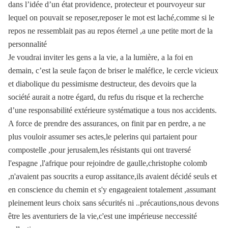
dans l’idée d’un état providence, protecteur et pourvoyeur sur
lequel on pouvait se reposer,reposer le mot est laché,comme si le
repos ne ressemblait pas au repos éternel ,a une petite mort de la
personnalité
Je voudrai inviter les gens a la vie, a la lumière, a la foi en
demain, c’est la seule façon de briser le maléfice, le cercle vicieux
et diabolique du pessimisme destructeur, des devoirs que la
société aurait a notre égard, du refus du risque et la recherche
d’une responsabilité extérieure systématique a tous nos accidents.
A force de prendre des assurances, on finit par en perdre, a ne
plus vouloir assumer ses actes,le pelerins qui partaient pour
compostelle ,pour jerusalem,les résistants qui ont traversé
l'espagne ,l'afrique pour rejoindre de gaulle,christophe colomb
,n'avaient pas soucrits a europ assitance,ils avaient décidé seuls et
en conscience du chemin et s'y engageaient totalement ,assumant
pleinement leurs choix sans sécurités ni ..précautions,nous devons
être les aventuriers de la vie,c'est une impérieuse neccessité