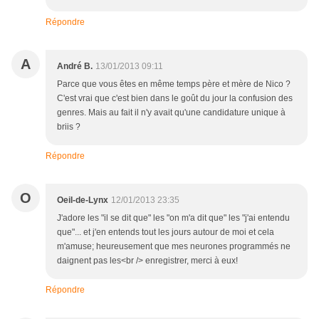
Répondre
A
André B.
13/01/2013 09:11
Parce que vous êtes en même temps père et mère de Nico ?
C'est vrai que c'est bien dans le goût du jour la confusion des
genres. Mais au fait il n'y avait qu'une candidature unique à
briis ?
Répondre
O
Oeil-de-Lynx
12/01/2013 23:35
J'adore les "il se dit que" les "on m'a dit que" les "j'ai entendu
que"... et j'en entends tout les jours autour de moi et cela
m'amuse; heureusement que mes neurones programmés ne
daignent pas les<br /> enregistrer, merci à eux!
Répondre