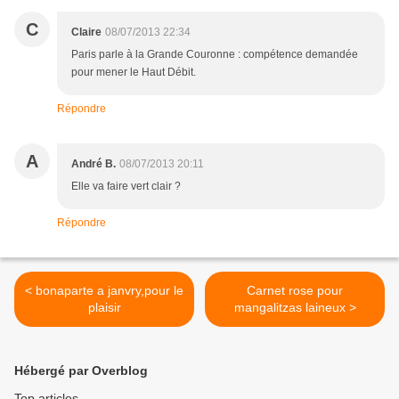
C
Claire
08/07/2013 22:34
Paris parle à la Grande Couronne : compétence demandée
pour mener le Haut Débit.
Répondre
A
André B.
08/07/2013 20:11
Elle va faire vert clair ?
Répondre
< bonaparte a janvry,pour le
Carnet rose pour
plaisir
mangalitzas laineux >
Hébergé par Overblog
Top articles