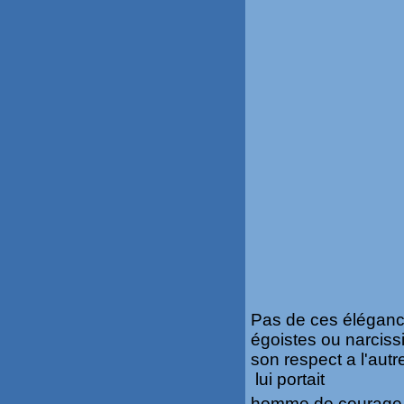
Pas de ces éléganc
égoistes ou narcis
son respect a l'autr
lui portait
homme de courage ,