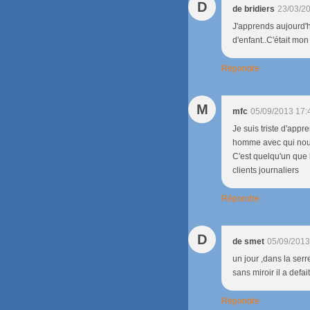
D
de bridiers
23/03/2
J'apprends aujourd'hu
d'enfant..C'était mon 
Répondre
M
mfc
05/09/2013 17:
Je suis triste d'appr
homme avec qui nous 
C'est quelqu'un que 
clients journaliers
Répondre
D
de smet
05/09/2013
un jour ,dans la serre 
sans miroir il a defait
Répondre