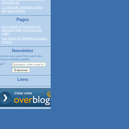
la lumière fut
La réactivité, première justice
due aux victimes
Pages
les schoettl mi-barbares,mi-
bédouins,Valls,mi-gauche,mi-
malin
Les voeux de Nathalie kociusko-
morizet
Newsletter
onnez-vous pour être averti des
veaux articles publiés.
ail
Liens