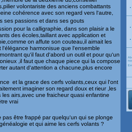
s,pilier volontariste des anciens combattants
leine cohérence avec son regard vers l'autre,
dans ses passions et dans ses gouts
ion pour la calligraphie, dans son plaisir a le
nts des écoles,taillant avec application et
oie,comme on affute son couteau,il aimait les
 et l'élégance harmonisue que l'ensemble
ntrant qu'il faut d'abord un outil et pour qu'un
Ab
nieux ,il faut que chaque piece qui la compose
nou
Em
rter autant d'attention a chacune,plus encore
nce et la grace des cerfs volants,ceux qui l'ont
itement imaginer son regard doux et rieur ,les
s les airs,avec une fraicheur quasi enfantine
être vrai
 pas être frappé par quelqu'un qui se plonge
généalogie et qui aime les cerfs volants ?