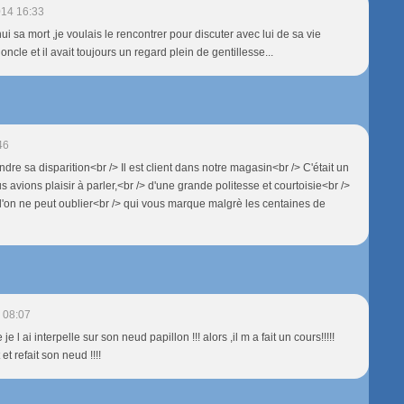
014 16:33
i sa mort ,je voulais le rencontrer pour discuter avec lui de sa vie
oncle et il avait toujours un regard plein de gentillesse...
46
endre sa disparition<br /> Il est client dans notre magasin<br /> C'était un
avions plaisir à parler,<br /> d'une grande politesse et courtoisie<br />
l'on ne peut oublier<br /> qui vous marque malgrè les centaines de
 08:07
je l ai interpelle sur son neud papillon !!! alors ,il m a fait un cours!!!!!
 et refait son neud !!!!