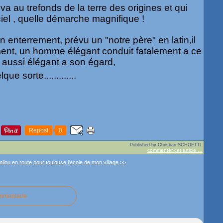
va au trefonds de la terre des origines et qui
iel , quelle démarche magnifique !
n enterrement, prévu un "notre père" en latin,il
ment, un homme élégant conduit fatalement a ce
e aussi élégant a son égard,
ue sorte.............
Repost
0
Published by Christian SCHOETTL
commenter cet article
…
milou en route pour toulouse
l'école de mon village >>
ommentaire