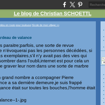
Le blog de Christian SCHOETTL
milou en route pour toulouse
l'école de mon village >>
ardeau de valance
s paraitre;parfois, une sorte de revue
e n'évoquerai pas les personnes décédées, si
as exemplaires,s'il n'y avait pas des vies qui
ombrer dans l'oubli,internet est pour cela un
e graver leur nom dans une sorte de marbre
un grand nombre a ccompagner Pierre
nce a sa dernière demeure,je suis frappé
ance était sur toutes les bouches,l'homme était