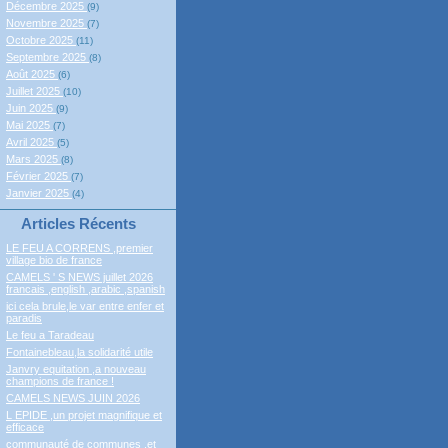
Décembre 2025
(9)
Novembre 2025
(7)
Octobre 2025
(11)
Septembre 2025
(8)
Août 2025
(6)
Juillet 2025
(10)
Juin 2025
(9)
Mai 2025
(7)
Avril 2025
(5)
Mars 2025
(8)
Février 2025
(7)
Janvier 2025
(4)
Articles Récents
LE FEU A CORRENS ,premier
village bio de france
CAMELS ' S NEWS juillet 2026
francais ,english ,arabic ,spanish
ici cela brule,le var entre enfer et
paradis
Le feu a Taradeau
Fontainebleau,la solidarité utile
Janvry equitation ,a nouveau
champions de france !
CAMELS NEWS JUIN 2026
L EPIDE ,un projet magnifique et
efficace
communauté de communes ,et