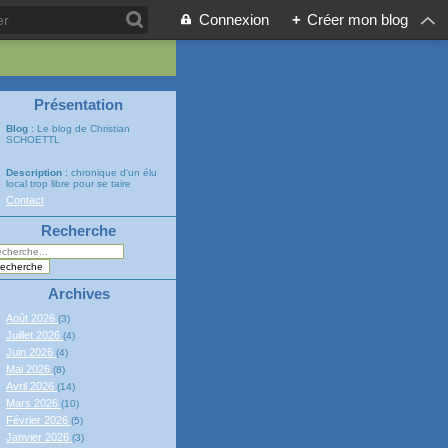
Connexion
+
Créer mon blog
Présentation
Blog
: Le blog de Christian
SCHOETTL
Description
: chronique d'un élu
local trop libre pour se taire
Contact
Recherche
Archives
Août 2026
(3)
Juillet 2026
(4)
Juin 2026
(4)
Mai 2026
(8)
Avril 2026
(14)
Mars 2026
(10)
Février 2026
(5)
Janvier 2026
(3)