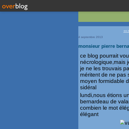
<< 
4 septembre 2013
monsieur pierre bern
ce blog pourrait vou
nécrologique,mais j
je ne les trouvais p
méritent de ne pas s
moyen formidable d
sidéral
lundi,nous étions 
bernardeau de vala
combien le mot élég
élégant