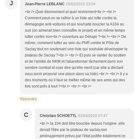
J
Jean-Pierre LEBLANC
28/02/2010 23:04
<br /> Quel étonnement et quel revirement<br /> <br />
Comment peut-on se rallier à un liste qui lutte contre la
démagogie anti-voitures et qui souhaite boucler la A104 au
sud (on aimerait bien connaître le projet) et en même temps
lutter contre son<br /> ouverture au Déluge ?<br /> <br /> De
même, comment lutter au sein du PNR contre le Pôle de
Saclay tout en soutenant une liste qui souhaite développer le
plateau de Saclay ?<br /> <br /> Et puis se vanter du soutien
et de l'amitié de NKM et l'abandonner lâchement dans son
sombre combat et oser dire qu'elle ment (car elle a déclaré
vous avoir proposé une place dans sa liste).<br /> <br /> Il y a
des moments où il faut se méfier même de ses amis qui des
fois sont près à tout ?<br /> <br /> <br />
Répondre
C
Christian SCHOETTL
01/03/2010 07:47
<br /> la 104 doit être bouclée depuis l'origine ,elle
devait l'être par le plateau de saclay,son
aménagement prévu par l'état justifie totalement ce