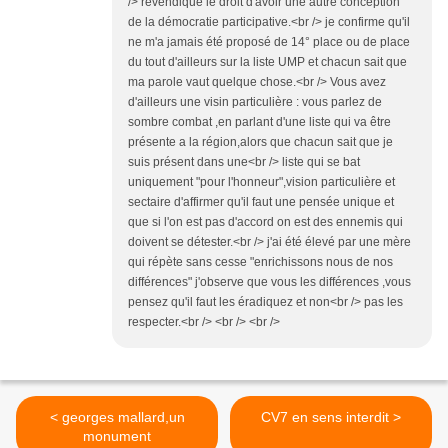
/> revendique le droit d'avoir une autre conception
de la démocratie participative.<br /> je confirme qu'il
ne m'a jamais été proposé de 14° place ou de place
du tout d'ailleurs sur la liste UMP et chacun sait que
ma parole vaut quelque chose.<br /> Vous avez
d'ailleurs une visin particulière : vous parlez de
sombre combat ,en parlant d'une liste qui va être
présente a la région,alors que chacun sait que je
suis présent dans une<br /> liste qui se bat
uniquement "pour l'honneur",vision particulière et
sectaire d'affirmer qu'il faut une pensée unique et
que si l'on est pas d'accord on est des ennemis qui
doivent se détester.<br /> j'ai été élevé par une mère
qui répète sans cesse "enrichissons nous de nos
différences" j'observe que vous les différences ,vous
pensez qu'il faut les éradiquez et non<br /> pas les
respecter.<br /> <br /> <br />
< georges mallard,un
CV7 en sens interdit >
monument