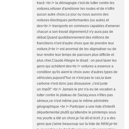
tracé.<br /> la démagogie c'est de lutter contre les
voitures,refuser d'améliorer les routes et de n'offrir
aucun autre choix.Le jour ou nous aurons des
voitures électriques performantes (ou autre) et
des<br /> transports en communs capables d'amener
chacun a son travail dignement,il n'y aura pas de
débat.Quand quotidiennement des millions de
franciliens n'ont d'autre choix que de prendre leur
voiture,il<br /> est anormal de les stigmatiser ou de
leur rendre leur temps de parcours plus difficile et
plus cher.Claude Allegre le disait : on peut taxer les
gens qui achètent des<br /> voitures a essence a
condition qu'ils aient le choix avec d'autres types de
véhicules,aujourd"hui ce n'est pas le cas,la taxe
carbone n'est donc pas dissuasive ,c'est juste
un impôt" <br /> Jamais le pnr n'a eu de vocation a
lutter contre le plateau de Saclay,vous n'êtes pas
sérieux,ce n'est même pas le même périmètre
géographique.<br /> Participer a une liste d'interêt
départemental plutôt qu'attendre le printemps sous
ma yourte a été un choix,je l'ai dit et écrit ,il y a des
gens que j'aime beaucoup sur la liste de NKM,je<br