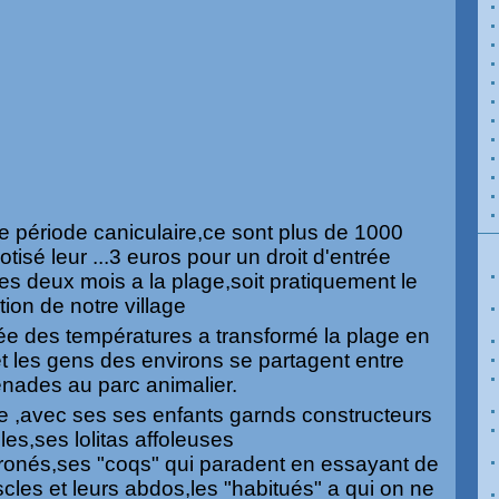
te période caniculaire,ce sont plus de 1000
tisé leur ...3 euros pour un droit d'entrée
s deux mois a la plage,soit pratiquement le
ion de notre village
tée des températures a transformé la plage en
et les gens des environs se partagent entre
nades au parc animalier.
ge ,avec ses ses enfants garnds constructeurs
es,ses lolitas affoleuses
oronés,ses "coqs" qui paradent en essayant de
muscles et leurs abdos,les "habitués" a qui on ne