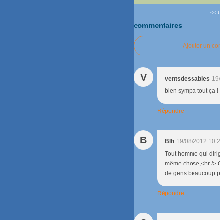
<< u
commentaires
Ajouter un c
V
ventsdessables
19
bien sympa tout ça ! 
Répondre
B
Blh
19/08/2012 10:
Tout homme qui dirige
même chose,<br /> Ce
de gens beaucoup plu
Répondre