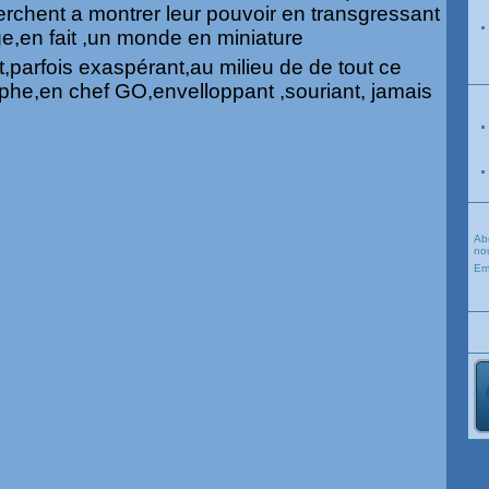
cherchent a montrer leur pouvoir en transgressant
age,en fait ,un monde en miniature
t,parfois exaspérant,au milieu de de tout ce
ophe,en chef GO,envelloppant ,souriant, jamais
Ab
nou
Em