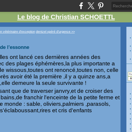
Le blog de Christian SCHOETTL
n vétérinaire d'exception
dentzel opéré d'urgence >>
 de l'essonne
lles ont lancé ces dernières années des
ec des plages éphémères,la plus importante a
de wissous,toutes ont renoncé,toutes non, celle
près avoir été la première ,il y a quinze ans,a
,elle demeure la seule survivante !
sant que de traverser janvry,et de croiser des
bains,de franchir l'enceinte de la petite ferme et
e monde : sable, oliviers,palmiers ,parasols,
s'éclaboussant,rires et cris d'enfants