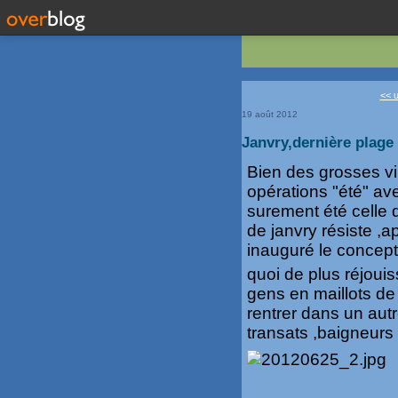
<< u
19 août 2012
Janvry,dernière plage
Bien des grosses vi
opérations "été" av
surement été celle 
de janvry résiste ,a
inauguré le concept
quoi de plus réjouis
gens en maillots de 
rentrer dans un autr
transats ,baigneurs 