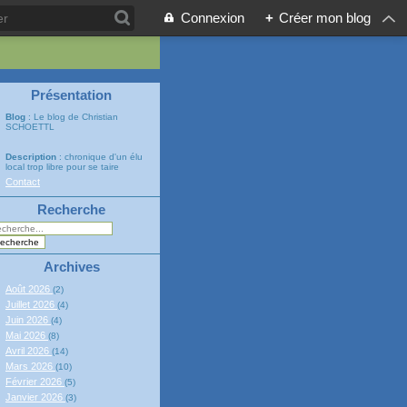
Connexion
+
Créer mon blog
Présentation
Blog
: Le blog de Christian
SCHOETTL
Description
: chronique d'un élu
local trop libre pour se taire
Contact
Recherche
Archives
Août 2026
(2)
Juillet 2026
(4)
Juin 2026
(4)
Mai 2026
(8)
Avril 2026
(14)
Mars 2026
(10)
Février 2026
(5)
Janvier 2026
(3)