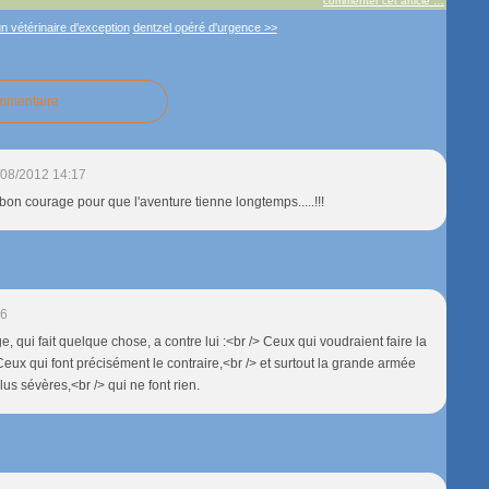
commenter cet article
…
n vétérinaire d'exception
dentzel opéré d'urgence >>
ommentaire
/08/2012 14:17
bon courage pour que l'aventure tienne longtemps.....!!!
26
, qui fait quelque chose, a contre lui :<br /> Ceux qui voudraient faire la
ux qui font précisément le contraire,<br /> et surtout la grande armée
s sévères,<br /> qui ne font rien.