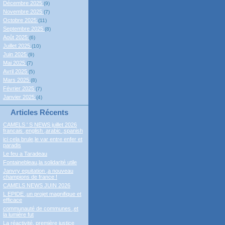
Décembre 2025
(9)
Novembre 2025
(7)
Octobre 2025
(11)
Septembre 2025
(8)
Août 2025
(6)
Juillet 2025
(10)
Juin 2025
(9)
Mai 2025
(7)
Avril 2025
(5)
Mars 2025
(8)
Février 2025
(7)
Janvier 2025
(4)
Articles Récents
CAMELS ' S NEWS juillet 2026
francais ,english ,arabic ,spanish
ici cela brule,le var entre enfer et
paradis
Le feu a Taradeau
Fontainebleau,la solidarité utile
Janvry equitation ,a nouveau
champions de france !
CAMELS NEWS JUIN 2026
L EPIDE ,un projet magnifique et
efficace
communauté de communes ,et
la lumière fut
La réactivité, première justice