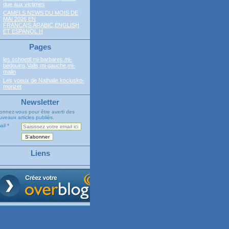
due aux victimes
CAMELS NEWS DU MOIS DE
MAI 2026 EN
FRANCAIS,ARABIC,ENGLISH
ET ESPANOL H
Pages
les schoettl mi-barbares,mi-
bédouins,Valls,mi-gauche,mi-
malin
Les voeux de Nathalie kociusko-
morizet
Newsletter
onnez-vous pour être averti des
veaux articles publiés.
ail
Liens