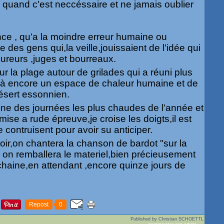
quand c'est neccéssaire et ne jamais oublier
ence , qu'a la moindre erreur humaine ou
ve des gens qui,la veille,jouissaient de l'idée qui
ureurs ,juges et bourreaux.
ur la plage autour de grilades qui a réuni plus
là encore un espace de chaleur humaine et de
ésert essonnien.
une des journées les plus chaudes de l'année et
mise a rude épreuve,je croise les doigts,il est
contruisent pour avoir su anticiper.
oir,on chantera la chanson de bardot "sur la
on remballera le materiel,bien précieusement
chaine,en attendant ,encore quinze jours de
Repost
0
Published by Christian SCHOETTL