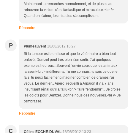
Maintenant tu remarches normalement, et de plus tu as
retrouvée ta vision, c'est fantastique et miraculeux.<br />
Quand on s'aime, les miracles s'accomplissent...
Répondre
P
Plumeauvent
18/08/2012 16:27
Si la tumeur est bien lisse et que le vétérinaire a bien tout
enlevé, Dentzel peut très bien s'en sortir. J'ai quelques
exemples heureux...Souvent j'envie ceux que les animaux
laissent<br /> indifférents. Tu me connais, tu sais ce que je
fais, tu peux facilement imaginer combien de drames j'ai
vécus. Le dernier... Apéro, recueilli à Arpajon il y a 7 ans,
insuffisant rénal qu'il a fallu<br /> faire "endormir"... Je croise
les doigts pour Dentzel. Donne nous des nouvelles.<br /> Je
t'embrasse.
Répondre
C
Céline EOCHE-DUVAL
18/08/2012 13:23