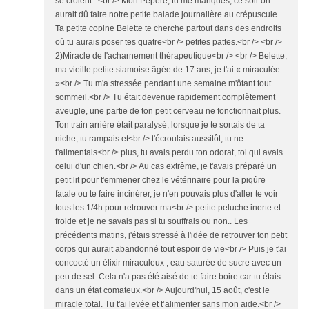
se croient...<br /> Mon Pépère, tu me manques, ce soir on
aurait dû faire notre petite balade journalière au crépuscule .
Ta petite copine Belette te cherche partout dans des endroits
où tu aurais poser tes quatre<br /> petites pattes.<br /> <br />
2)Miracle de l'acharnement thérapeutique<br /> <br /> Belette,
ma vieille petite siamoise âgée de 17 ans, je t'ai « miraculée
»<br /> Tu m'a stressée pendant une semaine m'ôtant tout
sommeil.<br /> Tu était devenue rapidement complètement
aveugle, une partie de ton petit cerveau ne fonctionnait plus.
Ton train arrière était paralysé, lorsque je te sortais de ta
niche, tu rampais et<br /> t'écroulais aussitôt, tu ne
t'alimentais<br /> plus, tu avais perdu ton odorat, toi qui avais
celui d'un chien.<br /> Au cas extrême, je t'avais préparé un
petit lit pour t'emmener chez le vétérinaire pour la piqûre
fatale ou te faire incinérer, je n'en pouvais plus d'aller te voir
tous les 1/4h pour retrouver ma<br /> petite peluche inerte et
froide et je ne savais pas si tu souffrais ou non.. Les
précédents matins, j'étais stressé à l'idée de retrouver ton petit
corps qui aurait abandonné tout espoir de vie<br /> Puis je t'ai
concocté un élixir miraculeux ; eau saturée de sucre avec un
peu de sel. Cela n'a pas été aisé de te faire boire car tu étais
dans un état comateux.<br /> Aujourd'hui, 15 août, c'est le
miracle total. Tu t'ai levée et t’alimenter sans mon aide.<br />