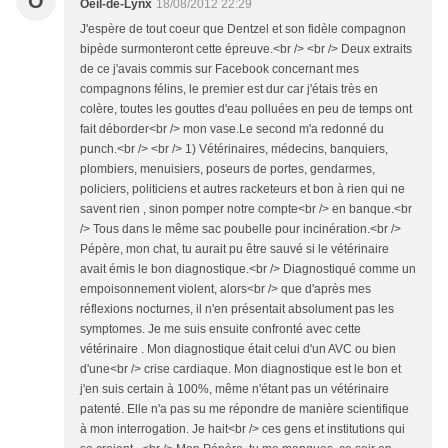
O
Oeil-de-Lynx
18/08/2012 22:29
J'espère de tout coeur que Dentzel et son fidèle compagnon
bipède surmonteront cette épreuve.<br /> <br /> Deux extraits
de ce j'avais commis sur Facebook concernant mes
compagnons félins, le premier est dur car j'étais très en
colère, toutes les gouttes d'eau polluées en peu de temps ont
fait déborder<br /> mon vase.Le second m'a redonné du
punch.<br /> <br /> 1) Vétérinaires, médecins, banquiers,
plombiers, menuisiers, poseurs de portes, gendarmes,
policiers, politiciens et autres racketeurs et bon à rien qui ne
savent rien , sinon pomper notre compte<br /> en banque.<br
/> Tous dans le même sac poubelle pour incinération.<br />
Pépère, mon chat, tu aurait pu être sauvé si le vétérinaire
avait émis le bon diagnostique.<br /> Diagnostiqué comme un
empoisonnement violent, alors<br /> que d'après mes
réflexions nocturnes, il n'en présentait absolument pas les
symptomes. Je me suis ensuite confronté avec cette
vétérinaire . Mon diagnostique était celui d'un AVC ou bien
d'une<br /> crise cardiaque. Mon diagnostique est le bon et
j'en suis certain à 100%, même n'étant pas un vétérinaire
patenté. Elle n'a pas su me répondre de manière scientifique
à mon interrogation. Je hait<br /> ces gens et institutions qui