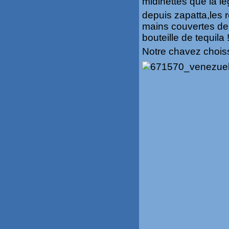
midinettes que la lé
depuis zapatta,les r
mains couvertes de s
bouteille de tequila 
Notre chavez choiss