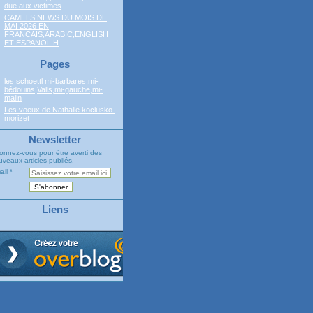
due aux victimes
CAMELS NEWS DU MOIS DE
MAI 2026 EN
FRANCAIS,ARABIC,ENGLISH
ET ESPANOL H
Pages
les schoettl mi-barbares,mi-
bédouins,Valls,mi-gauche,mi-
malin
Les voeux de Nathalie kociusko-
morizet
Newsletter
onnez-vous pour être averti des
veaux articles publiés.
ail
Liens