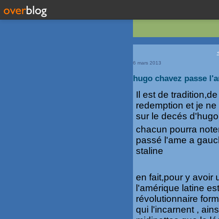
<
6 mars 2013
hugo chavez passe l'
Il est de tradition,
redemption et je ne
sur le decés d'hugo
chacun pourra noter q
passé l'ame a gauch
staline
en fait,pour y avoi
l'amérique latine e
révolutionnaire for
qui l'incarnent , ai