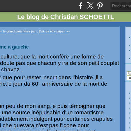
Le blog de Christian SCHOETTL
< le grand paris finira par...
Dsk va être papa ! >>
ame a gauche
de culture, que la mort confére une forme de
 doute pas que chacun y ira de son petit couplet
 chavez ,
ue pour rester inscrit dans l'histoire ,il a
e,le jour du 60° anniversaire de la mort de
r un peu de mon sang,je puis témoigner que
st une source inépuisable d'un romantisme
midablement indulgent pour certaines crapules
nsi che guevara,n'est pas l'icone pour