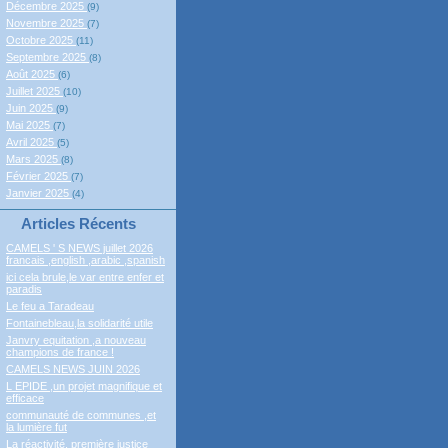
Décembre 2025
(9)
Novembre 2025
(7)
Octobre 2025
(11)
Septembre 2025
(8)
Août 2025
(6)
Juillet 2025
(10)
Juin 2025
(9)
Mai 2025
(7)
Avril 2025
(5)
Mars 2025
(8)
Février 2025
(7)
Janvier 2025
(4)
Articles Récents
CAMELS ' S NEWS juillet 2026
francais ,english ,arabic ,spanish
ici cela brule,le var entre enfer et
paradis
Le feu a Taradeau
Fontainebleau,la solidarité utile
Janvry equitation ,a nouveau
champions de france !
CAMELS NEWS JUIN 2026
L EPIDE ,un projet magnifique et
efficace
communauté de communes ,et
la lumière fut
La réactivité, première justice