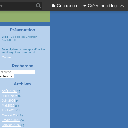
Connexion
+
Créer mon blog
Présentation
Blog
: Le blog de Christian
SCHOETTL
Description
: chronique d'un élu
local trop libre pour se taire
Contact
Recherche
Archives
Août 2026
(2)
Juillet 2026
(4)
Juin 2026
(4)
Mai 2026
(8)
Avril 2026
(14)
Mars 2026
(10)
Février 2026
(5)
Janvier 2026
(3)