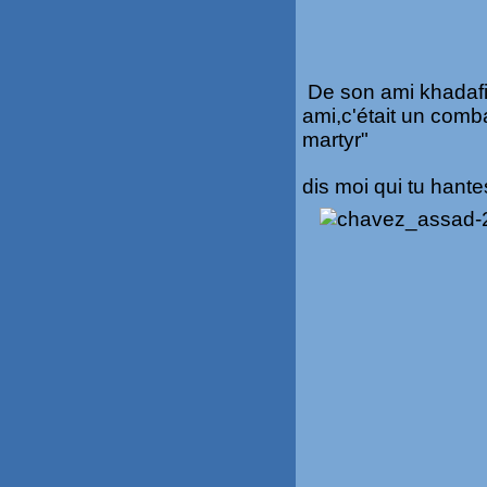
De son ami khadafi,le
ami,c'était un comb
martyr"
dis moi qui tu hantes