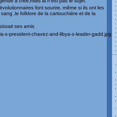
gende a crée,mais là n'est pas le sujet.
évolutionnaires font sourire, même si ils ont les
ang ,le folklore de la cartouchière et de la
!
issait ses amis