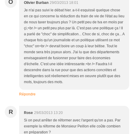
O
Olivier Burban
29/03/2013 18:01
Je n'ai pas suivi le débat hier. a-t-il esquissé quelque chose
en ce qui concerne la réduction du train de vie de l'état au lieu
de nous taxer toujours plus ? Un petit peu de tva en moiis par
çi,<br /> un petit peu plus par là. C'est pas une politique ça ! Il
a parlé de "choc" de simplification... Choc de si, choc de ça... A
chaque fois qu'un journaliste et un politique utilisent ce mot
"choc" on<br /> devrait boire un coup à leur bétise. Tout le
monde sera très joyeux alors. J'ai lu que des départements
envisageaient de fusionner pour faire des économies
d'échelle. C'est une idée intéressante.<br /> Faudra t-il
descendre dans la rue pour que des actions concrètes et
intelligentes soit réellement mises en oeuvre plutôt que des
mots, toujours des mots.
Répondre
R
Rose
29/03/2013 13:20
Si on peut arrêter de réformer avec l'argent qu'on a pas. Par
exemple la réforme de Monsieur Peillon elle coûte combien
en préparation ?