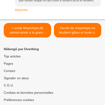
que certain slogan on fait croire à certains qu'ils le seraient.
Répondre
< ecole Mayintepa,de
l'ecole de mayintepa où
samarcande a la guerre
étudient gibus et toute sa
des boutons
bande >
Hébergé par Overblog
Top articles
Pages
Contact
Signaler un abus
C.G.U.
Cookies et données personnelles
Préférences cookies