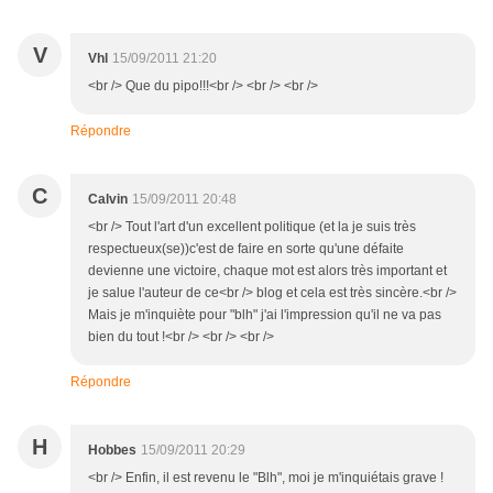
V
Vhl
15/09/2011 21:20
<br /> Que du pipo!!!<br /> <br /> <br />
Répondre
C
Calvin
15/09/2011 20:48
<br /> Tout l'art d'un excellent politique (et la je suis très
respectueux(se))c'est de faire en sorte qu'une défaite
devienne une victoire, chaque mot est alors très important et
je salue l'auteur de ce<br /> blog et cela est très sincère.<br />
Mais je m'inquiète pour "blh" j'ai l'impression qu'il ne va pas
bien du tout !<br /> <br /> <br />
Répondre
H
Hobbes
15/09/2011 20:29
<br /> Enfin, il est revenu le "Blh", moi je m'inquiétais grave !