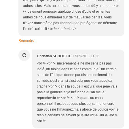
liste parce qu'il n"y a pas de proposition intéressante dans les
autres listes. Mais au contraire, vous auriez dû y aller pour<br
/> justement proposer quelque chose d'utile et éviter les
autres de nous emmener sur de mauvaises pentes. Vous
n'avez donc même pas l'honneur de protéger et de défendre
l'intérêt collectif.<br /> <br /> <br />
Répondre
C
Christian SCHOETTL
17/09/2011 11:36
<br /> <br /> sincèrement je ne me sens pas pas
isolé ,du moins dans le sens commun,qu'un certain
sens de l'éthique donne parfois un sentiment de
solitude,c'est vrai, si c'est cela que vous appelez
cracher<br /> dans la soupe,il est vrai que jene vais
pas a la gamelle et je m'étonne qu'on me le
reproche<br /> <br /> <br /> quant au choix
personnel ,il est beaucoup plus personnel encore
que vous ne l'imaginez,mais aforce de vouloir voir le
diable,certains ne savent plus lire<br /> <br /> <br />
<br />