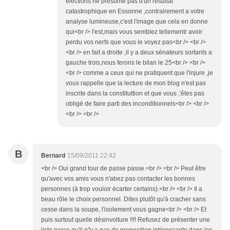
élections ne présume pas d'un résultat
catastrophique en Essonne ,contrairement a votre
analyse lumineuse,c'est l'image que cela en donne
qui<br /> l'est,mais vous semblez tellementr avoir
perdu vos nerfs que vous le voyez pas<br /> <br />
<br /> en fait a droite ,il y a deux sénateurs sortants a
gauche trois,nous ferons le bilan le 25<br /> <br />
<br /> comme a ceux qui ne pratiquent que l'injure ,je
vous rappelle que la lecture de mon blog n'est pas
inscrite dans la constituttion et que vous ,'êtes pas
obligé de faire parti des inconditionnels<br /> <br />
<br /> <br />
B
Bernard
15/09/2011 22:42
<br /> Oui grand tour de passe passe.<br /> <br /> Peut être
qu'avec vos amis vous n'abez pas contacter les bonnes
personnes (à trop vouloir écarter certains).<br /> <br /> Il a
beau rôle le choix personnel. Dites plutôt qu'à cracher sans
cesse dans la soupe, l'isolement vous gagne<br /> <br /> Et
puis surtout quelle désinvolture !!!! Refusez de présenter une