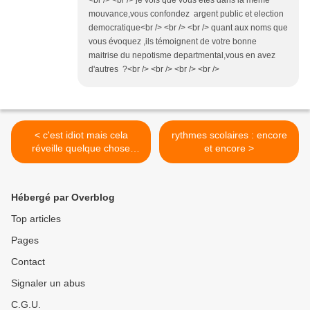
<br /> <br /> je vois que vous êtes dans la même
mouvance,vous confondez argent public et election
democratique<br /> <br /> <br /> quant aux noms que
vous évoquez ,ils témoignent de votre bonne
maitrise du nepotisme departmental,vous en avez
d'autres ?<br /> <br /> <br /> <br />
< c'est idiot mais cela
rythmes scolaires : encore
réveille quelque chose
et encore >
d'essentiel
Hébergé par Overblog
Top articles
Pages
Contact
Signaler un abus
C.G.U.