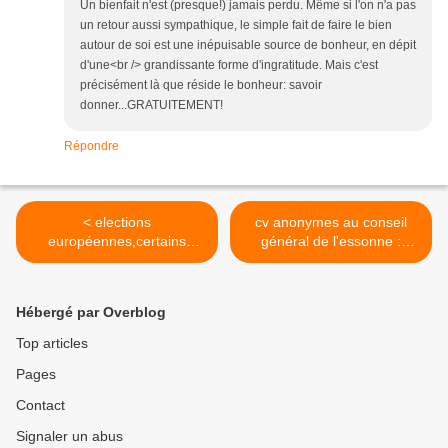
Un bienfait n'est (presque!) jamais perdu. Même si l'on n'a pas
un retour aussi sympathique, le simple fait de faire le bien
autour de soi est une inépuisable source de bonheur, en dépit
d'une<br /> grandissante forme d'ingratitude. Mais c'est
précisément là que réside le bonheur: savoir
donner...GRATUITEMENT!
Répondre
< elections
cv anonymes au conseil
européennes,certains
général de l'essonne :
voudraient que nous nous y
corvée de rires >
interessions
Hébergé par Overblog
Top articles
Pages
Contact
Signaler un abus