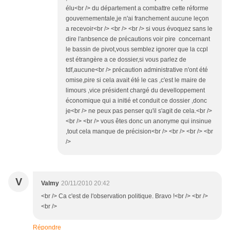
élu<br /> du département a combattre cette réforme
gouvernementale,je n'ai franchement aucune leçon
a recevoir<br /> <br /> <br /> si vous évoquez sans le
dire l'anbsence de précautions voir pire concernant
le bassin de pivot,vous semblez ignorer que la ccpl
est étrangère a ce dossier,si vous parlez de
tdf,aucune<br /> précaution administrative n'ont été
omise,pire si cela avait été le cas ,c'est le maire de
limours ,vice président chargé du develloppement
économique qui a initié et conduit ce dossier ,donc
je<br /> ne peux pas penser qu'il s'agit de cela.<br />
<br /> <br /> vous êtes donc un anonyme qui insinue
,tout cela manque de précision<br /> <br /> <br /> <br
/>
V
Valmy
20/11/2010 20:42
<br /> Ca c'est de l'observation politique. Bravo !<br /> <br />
<br />
Répondre