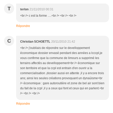
T
terlon
21/11/2010 00:31
<br /> c est la forme .....<br /> <br /> <br />
Répondre
C
Christian SCHOETTL
20/11/2010 21:42
<br /> j'oubliais de répondre sur le develloppement
économique dossier envasé pendant des années a lcccpl,je
vous confirme que la commune de limours a supprimé les
terrains affectés au develloppement<br /> économique sur
son territoire et que la ccpl est entrain d'en ouvrir a la
commercialisation ,dossier aussi en attente ,il y a encore trois
ans; ainsi les seules créations provoquant un dynaùisme<br
/> économique : gare autoroutière et zone de bel air sont bien
du fait de la ccpl ,il y a ceux qui font et ceux qui en parlent.<br
/> <br /> <br />
Répondre