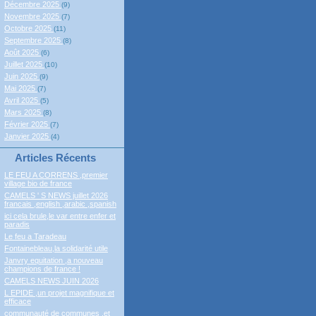
Décembre 2025
(9)
Novembre 2025
(7)
Octobre 2025
(11)
Septembre 2025
(8)
Août 2025
(6)
Juillet 2025
(10)
Juin 2025
(9)
Mai 2025
(7)
Avril 2025
(5)
Mars 2025
(8)
Février 2025
(7)
Janvier 2025
(4)
Articles Récents
LE FEU A CORRENS ,premier
village bio de france
CAMELS ' S NEWS juillet 2026
francais ,english ,arabic ,spanish
ici cela brule,le var entre enfer et
paradis
Le feu a Taradeau
Fontainebleau,la solidarité utile
Janvry equitation ,a nouveau
champions de france !
CAMELS NEWS JUIN 2026
L EPIDE ,un projet magnifique et
efficace
communauté de communes ,et