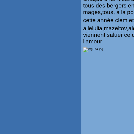
tous des bergers en 
mages,tous, a la pou
cette année clem et
allelulia,mazeltov,a
viennent saluer ce 
l'amour