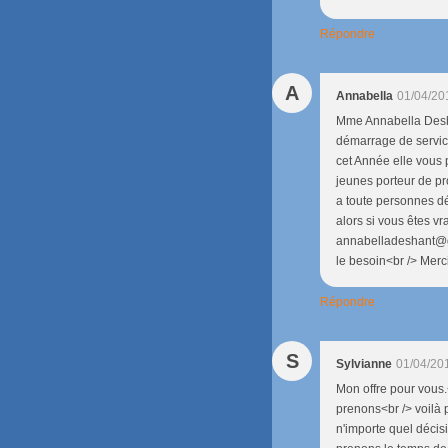
Répondre
A
Annabella
01/04/20
Mme Annabella Desha
démarrage de service
cet Année elle vous 
jeunes porteur de pr
a toute personnes dé
alors si vous êtes v
annabelladeshant@gm
le besoin<br /> Merci
Répondre
S
Sylvianne
01/04/20
Mon offre pour vous
prenons<br /> voilà 
n'importe quel décis