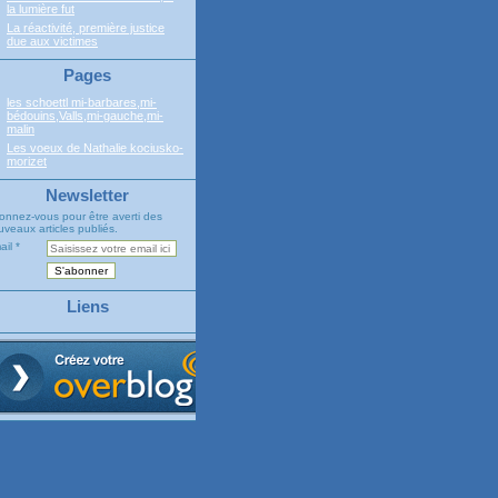
la lumière fut
La réactivité, première justice
due aux victimes
Pages
les schoettl mi-barbares,mi-
bédouins,Valls,mi-gauche,mi-
malin
Les voeux de Nathalie kociusko-
morizet
Newsletter
onnez-vous pour être averti des
veaux articles publiés.
ail
Liens