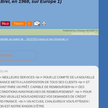
rel, en 1968, sur Europe 1)
Repost
0
Published by Christian SCHOETTL
commenter cet article
…
nterdits au moins de...
2012/2013,juste un peu d'energie >>
ommentaire
 01:44
 MEILLEURS SERVICES <br /> POUR LE COMPTE DE LA NOUVELLE
ANCE METS A LA DISPOSITION DE TOUS SES CLIENTS <br /> ET
ANT FAIRE UN PRÊT, CAPABLE DE REMBOURSER<br /> DES
 CONDITIONS AVANTAGEUSES DE REMBOURSEMENT .<br /> POUR
IONS VEUILLEZ NOUS ADRESSEZ VOS DEMANDES DE CRÉDIT
D FINANCE .<br /> UN ACCUEIL CHALEUREUX VOUS ATTENDS !
ION EST NOTRE RAISON D’ÊTRE