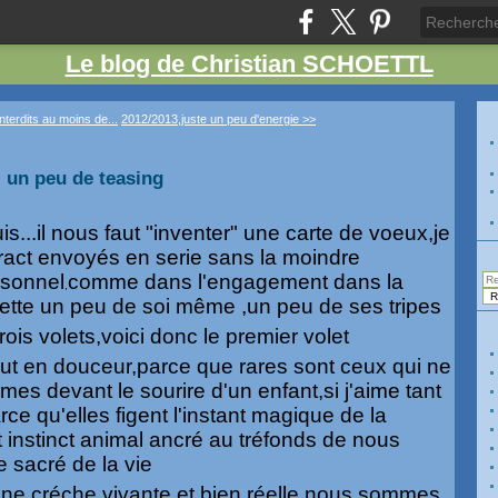
Le blog de Christian SCHOETTL
nterdits au moins de...
2012/2013,juste un peu d'energie >>
. un peu de teasing
...il nous faut "inventer" une carte de voeux,je
tract envoyés en serie sans la moindre
rsonnel
comme dans l'engagement dans la
,
mette un peu de soi même ,un peu de ses tripes
ois volets,voici donc le premier volet
ut en douceur,parce que rares sont ceux qui ne
es devant le sourire d'un enfant,si j'aime tant
rce qu'elles figent l'instant magique de la
 instinct animal ancré au tréfonds de nous
 sacré de la vie
une créche vivante et bien réelle,nous sommes