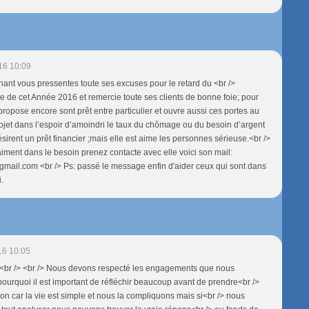
16 10:09
nt vous pressentes toute ses excuses pour le retard du <br />
 de cet Année 2016 et remercie toute ses clients de bonne foie; pour
propose encore sont prêt entre particulier et ouvre aussi ces portes au
ojet dans l’espoir d’amoindri le taux du chômage ou du besoin d’argent
sirent un prêt financier ;mais elle est aime les personnes sérieuse.<br />
raiment dans le besoin prenez contacte avec elle voici son mail:
ail.com <br /> Ps: passé le message enfin d'aider ceux qui sont dans
.
16 10:05
.<br /> <br /> Nous devons respecté les engagements que nous
pourquoi il est important de réfléchir beaucoup avant de prendre<br />
ion car la vie est simple et nous la compliquons mais si<br /> nous