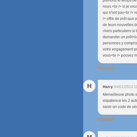
prenons le temps de 
nous.<br /> si je vou
qui n'ont pas<br /> 
/> offre de prêt que j
de leurs nouvelles de
chers particuliers si
demander un prêt<br /
personnes y compris 
votre engagement pri
vous<br /> pouvez m
Répondre
H
Harry
04/01/2013 1
Merveilleuse photo e
impatience les 2 autre
saisir un code de séc
Répondre