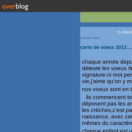
<< voeux i
2 janvier 2013
carte de voeux 2013...
chaque année depuis
déteste les voeux /
signature,ni mot pe
vie,j'aime qu'on y 
nos voeux sont en tr
ils commencent to
déposent pas les arm
les créches,c'est pa
naissance, avec cet
mêmes du caractére
chaque enfant est 