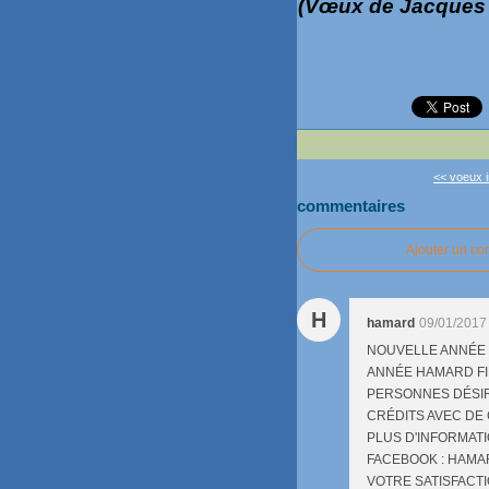
(Vœux de Jacques B
<< voeux i
commentaires
Ajouter un c
H
hamard
09/01/2017
NOUVELLE ANNÉE =
ANNÉE HAMARD FIN
PERSONNES DÉSIR
CRÉDITS AVEC DE
PLUS D'INFORMAT
FACEBOOK : HAMAR
VOTRE SATISFACT