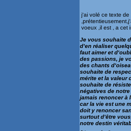
j'ai volé ce texte de
,prétentieusement,j'a
voeux ,il est , a cet
Je vous souhaite de
d'en réaliser quelq
faut aimer et d'oubl
des passions, je v
des chants d'oiseau
souhaite de respect
mérite et la valeu
souhaite de résister
négatives de notre
jamais renoncer à la
car la vie est une 
doit y renoncer san
surtout d'être vous,
notre destin véritab