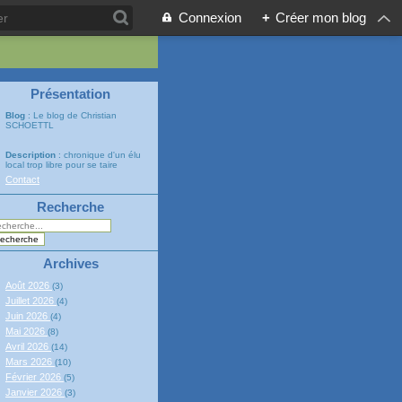
Connexion
+
Créer mon blog
Présentation
Blog
: Le blog de Christian
SCHOETTL
Description
: chronique d'un élu
local trop libre pour se taire
Contact
Recherche
Archives
Août 2026
(3)
Juillet 2026
(4)
Juin 2026
(4)
Mai 2026
(8)
Avril 2026
(14)
Mars 2026
(10)
Février 2026
(5)
Janvier 2026
(3)