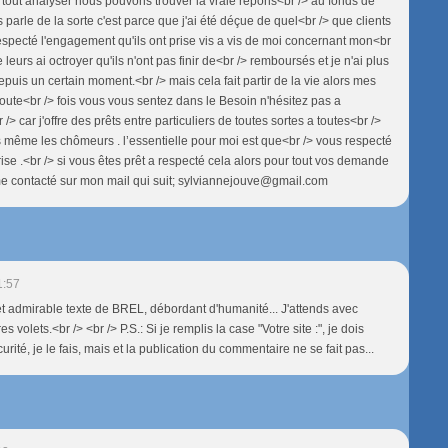
tout analyser nous pouvons trouver la vraie répons<br /> au fonds de
s parle de la sorte c'est parce que j'ai été déçue de quel<br /> que clients
respecté l'engagement qu'ils ont prise vis a vis de moi concernant mon<br
e leurs ai octroyer qu'ils n'ont pas finir de<br /> remboursés et je n'ai plus
puis un certain moment.<br /> mais cela fait partir de la vie alors mes
 toute<br /> fois vous vous sentez dans le Besoin n'hésitez pas a
> car j'offre des prêts entre particuliers de toutes sortes a toutes<br />
même les chômeurs . l’essentielle pour moi est que<br /> vous respecté
se .<br /> si vous êtes prêt a respecté cela alors pour tout vos demande
e contacté sur mon mail qui suit; sylviannejouve@gmail.com
1:57
t admirable texte de BREL, débordant d'humanité... J'attends avec
s volets.<br /> <br /> P.S.: Si je remplis la case "Votre site :", je dois
urité, je le fais, mais et la publication du commentaire ne se fait pas...