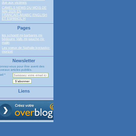
due aux victimes
CAMELS NEWS DU MOIS DE
MAI 2026 EN
FRANCAIS,ARABIC,ENGLISH
ET ESPANOL H
Pages
les schoettl mi-barbares,mi-
bédouins,Valls,mi-gauche,mi-
malin
Les voeux de Nathalie kociusko-
morizet
Newsletter
onnez-vous pour être averti des
veaux articles publiés.
ail
Liens