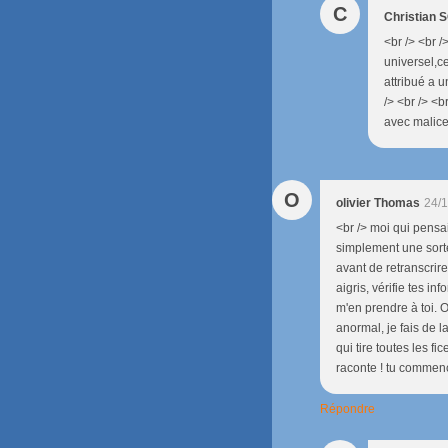
C
Christian
<br /> <br /
universel,ce
attribué a 
/> <br /> <
avec malice<
O
olivier Thomas
24/1
<br /> moi qui pensa
simplement une sorte
avant de retranscrir
aigris, vérifie tes i
m'en prendre à toi. 
anormal, je fais de 
qui tire toutes les fi
raconte ! tu commenc
Répondre