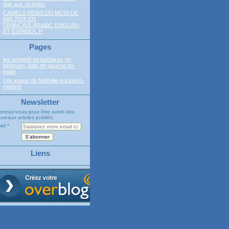
due aux victimes
CAMELS NEWS DU MOIS DE
MAI 2026 EN
FRANCAIS,ARABIC,ENGLISH
ET ESPANOL H
Pages
les schoettl mi-barbares,mi-
bédouins,Valls,mi-gauche,mi-
malin
Les voeux de Nathalie kociusko-
morizet
Newsletter
onnez-vous pour être averti des
veaux articles publiés.
ail
Liens