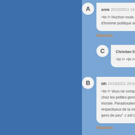
A
anne
25/10/2011 14
<br /> Huchon roule 
d'homme politique se 
Répondre
C
Christian
<br /> <br /
B
blh
24/10/2011 20:0
<br /> Vous ne compr
chez les petites gen
morale. Paradoxalemen
respectueux de la mo
gens de peu". c est c
Répondre