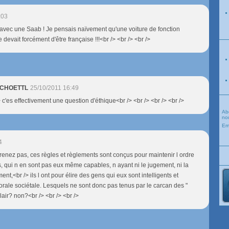
:03
avec une Saab ! Je pensais naïvement qu'une voiture de fonction
devait forcément d'être française !!!<br /> <br /> <br />
 SCHOETTL
25/10/2011 16:49
> c'es effectivement une question d'éthique<br /> <br /> <br /> <br />
Ab
nou
Em
4
enez pas, ces règles et règlements sont conçus pour maintenir l ordre
s, qui n en sont pas eux même capables, n ayant ni le jugement, ni la
t,<br /> ils l ont pour élire des gens qui eux sont intelligents et
rale sociétale. Lesquels ne sont donc pas tenus par le carcan des "
lair? non?<br /> <br /> <br />