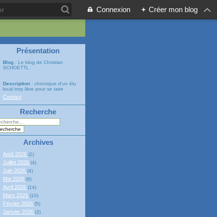
Connexion
+
Créer mon blog
Présentation
Blog
: Le blog de Christian
SCHOETTL
Description
: chronique d'un élu
local trop libre pour se taire
Contact
Recherche
Archives
Août 2026
(2)
Juillet 2026
(4)
Juin 2026
(4)
Mai 2026
(8)
Avril 2026
(14)
Mars 2026
(10)
Février 2026
(5)
Janvier 2026
(3)