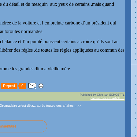
re du détail et du mesquin
aux yeux de certains ,mais quand
lindrée de la voiture et l’empreinte carbone d’un président qui
es autoroutes normandes
halance et l’impunité poussent certains a croire qu’ils sont au
e libérer des régles ,de toutes les régles appliquées au commun des
comme les grandes dit ma vieille mère
Repost
0
Published by Christian SCHOETTL
commenter cet article
…
Dromadaire ,c'est déja...
après toutes ces affaires... >>
ommentaire