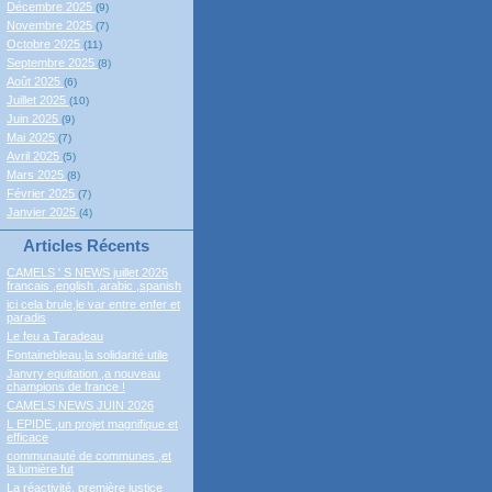
Décembre 2025
(9)
Novembre 2025
(7)
Octobre 2025
(11)
Septembre 2025
(8)
Août 2025
(6)
Juillet 2025
(10)
Juin 2025
(9)
Mai 2025
(7)
Avril 2025
(5)
Mars 2025
(8)
Février 2025
(7)
Janvier 2025
(4)
Articles Récents
CAMELS ' S NEWS juillet 2026
francais ,english ,arabic ,spanish
ici cela brule,le var entre enfer et
paradis
Le feu a Taradeau
Fontainebleau,la solidarité utile
Janvry equitation ,a nouveau
champions de france !
CAMELS NEWS JUIN 2026
L EPIDE ,un projet magnifique et
efficace
communauté de communes ,et
la lumière fut
La réactivité, première justice