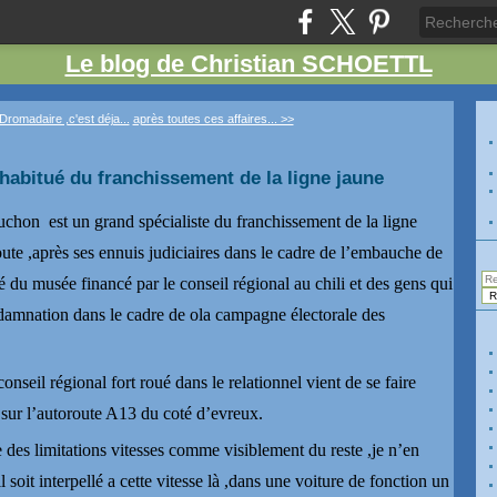
Le blog de Christian SCHOETTL
Dromadaire ,c'est déja...
après toutes ces affaires... >>
habitué du franchissement de la ligne jaune
huchon
est un grand spécialiste du franchissement de la ligne
route ,après ses ennuis judiciaires dans le cadre de l’embauche de
é du musée financé par le conseil régional au chili et des gens qui
ondamnation dans le cadre de ola campagne électorale des
onseil régional fort roué dans le relationnel vient de se faire
sur l’autoroute A13 du coté d’evreux.
e des limitations vitesses comme visiblement du reste ,je n’en
 soit interpellé a cette vitesse là ,dans une voiture de fonction un