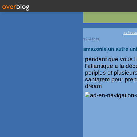
<< fortal
3 mai 2013
amazonie,un autre un
pendant que vous li
l'atlantique a la d
periples et plusieu
santarem pour pren
dream