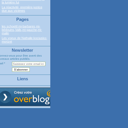
la lumière fut
La réactivité, première justice
due aux victimes
Pages
les schoettl mi-barbares,mi-
bédouins,Valls,mi-gauche,mi-
malin
Les voeux de Nathalie kociusko-
morizet
Newsletter
onnez-vous pour être averti des
veaux articles publiés.
ail
Liens