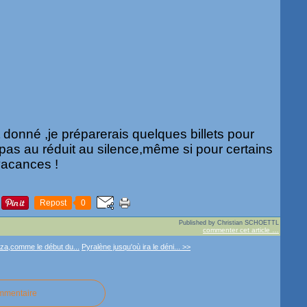
 donné ,je préparerais quelques billets pour
 pas au réduit au silence,même si pour certains
 vacances !
Repost
0
Published by Christian SCHOETTL
commenter cet article
…
eza,comme le début du...
Pyralène jusqu'où ira le déni... >>
ommentaire