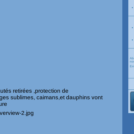
Ab
nou
Em
tés retirées ,protection de
ages sublimes, caimans,et dauphins vont
ure