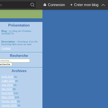
Connexion
+
Créer mon blog
Présentation
Blog
: Le blog de Christian
SCHOETTL
Description
: chronique d'un élu
local trop libre pour se taire
Contact
Recherche
Archives
Août 2026
(3)
Juillet 2026
(4)
Juin 2026
(4)
Mai 2026
(8)
Avril 2026
(14)
Mars 2026
(10)
Février 2026
(5)
Janvier 2026
(3)