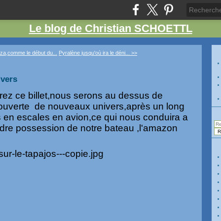
Le blog de Christian SCHOETTL
eza,comme le début du...
Pyralène jusqu'où ira le déni... >>
ivers
rez ce billet,nous serons au dessus de
écouverte de nouveaux univers,après un long
rs en escales en avion,ce qui nous conduira a
dre possession de notre bateau ,l'amazon