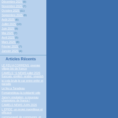
Décembre 2025
(9)
Novembre 2025
(7)
Octobre 2025
(11)
Septembre 2025
(8)
Août 2025
(6)
Juillet 2025
(10)
Juin 2025
(9)
Mai 2025
(7)
Avril 2025
(5)
Mars 2025
(8)
Février 2025
(7)
Janvier 2025
(4)
Articles Récents
LE FEU A CORRENS ,premier
village bio de france
CAMELS ' S NEWS juillet 2026
francais ,english ,arabic ,spanish
ici cela brule,le var entre enfer et
paradis
Le feu a Taradeau
Fontainebleau,la solidarité utile
Janvry equitation ,a nouveau
champions de france !
CAMELS NEWS JUIN 2026
L EPIDE ,un projet magnifique et
efficace
communauté de communes ,et