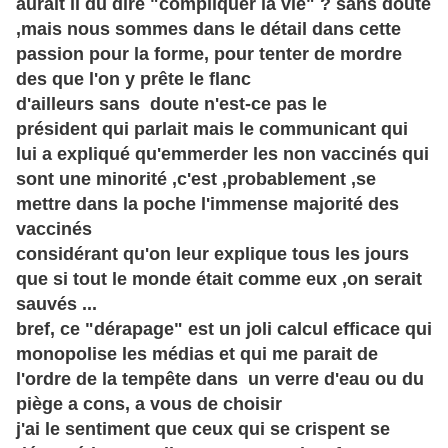
aurait il du dire "compliquer la vie" ? sans doute
,mais nous
sommes
dans le détail dans cette
passion pour la forme, pour tenter de mordre
des que l'on y prête le flanc
d'ailleurs sans doute n'
est-ce
pas le
président
qui parlait mais le communicant qui
lui a expliqué qu'emmerder les non vaccinés qui
sont une minorité ,c'est ,probablement ,se
mettre dans la poche l'immense majorité des
vaccinés
considérant qu'on leur explique tous les jours
que si tout le monde était comme eux ,on serait
sauvés ...
bref, ce "
dérapage
" est un joli calcul efficace qui
monopolise les
médias
et qui me parait de
l'ordre de la tempête dans un verre d'eau ou du
piège
a cons, a vous de choisir
j'ai le sentiment que ceux qui se crispent se