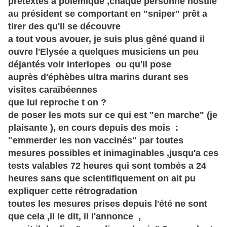
prétextes
a polémique ,chaque personne hostile
au p
résident
se comportant en "sniper" prêt a
tirer des qu'il se découvre
a tout vous avouer, je suis plus gêné quand il
ouvre
l'Elysée
a quelques musiciens un peu
déjantés
voir interlopes ou qu'il pose
auprès
d'
éphèbes
ultra marins durant ses
visites
caraïbéennes
que lui reproche t on ?
de poser les mots sur ce qui est "en marche" (je
plaisante ), en cours depuis des mois :
"emmerder les non vaccinés" par toutes
mesures possibles et inimaginables ,jusqu'a ces
tests valables 72 heures qui sont tombés a 24
heures sans que scientifiquement on ait pu
expliquer cette
rétrogradation
toutes les mesures prises depuis l'été ne sont
que cela ,il le dit, il l'annonce ,