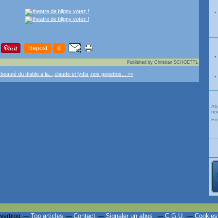
Repost
0
Published by Christian SCHOETTL
 beauté du diable a la...
claude et lydia ,nos gepettos... >>
Ab
nou
Em
Top articles
Contact
Signaler un abus
C.G.U.
Cookies
Overblog