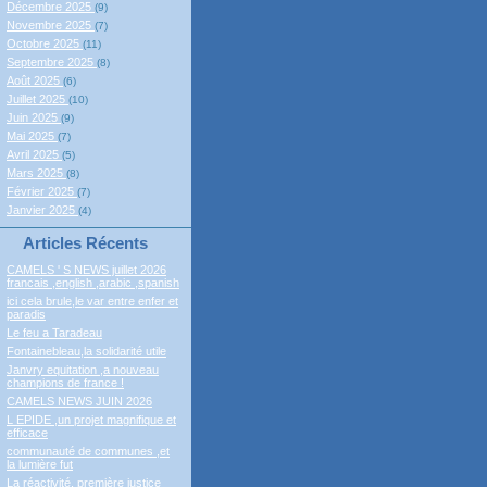
Décembre 2025
(9)
Novembre 2025
(7)
Octobre 2025
(11)
Septembre 2025
(8)
Août 2025
(6)
Juillet 2025
(10)
Juin 2025
(9)
Mai 2025
(7)
Avril 2025
(5)
Mars 2025
(8)
Février 2025
(7)
Janvier 2025
(4)
Articles Récents
CAMELS ' S NEWS juillet 2026
francais ,english ,arabic ,spanish
ici cela brule,le var entre enfer et
paradis
Le feu a Taradeau
Fontainebleau,la solidarité utile
Janvry equitation ,a nouveau
champions de france !
CAMELS NEWS JUIN 2026
L EPIDE ,un projet magnifique et
efficace
communauté de communes ,et
la lumière fut
La réactivité, première justice