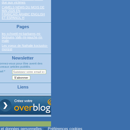
due aux victimes
CAMELS NEWS DU MOIS DE
MAI 2026 EN
FRANCAIS,ARABIC,ENGLISH
ET ESPANOL H
Pages
les schoettl mi-barbares,mi-
bédouins,Valls,mi-gauche,mi-
malin
Les voeux de Nathalie kociusko-
morizet
Newsletter
onnez-vous pour être averti des
veaux articles publiés.
ail
Liens
 et données personnelles
Préférences cookies