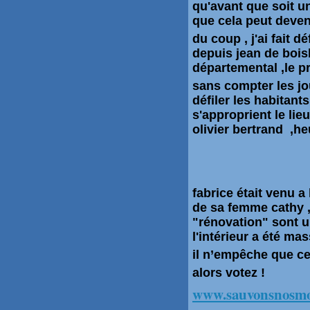
qu'avant que soit u
que cela peut deven
du coup , j'ai fait 
depuis jean de bois
départemental ,le p
sans compter les jo
défiler
les habitants 
s'approprient le li
olivier bertrand ,h
fabrice était venu 
de sa femme cathy ,l
"rénovation" sont un
l'intérieur a été ma
il n’empêche que ce
alors votez !
www.sauvonsnosmo