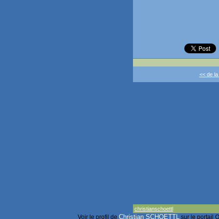
<< de la
christianschoettl
Christian SCHOETTL
Voir le profil de
sur le portail 