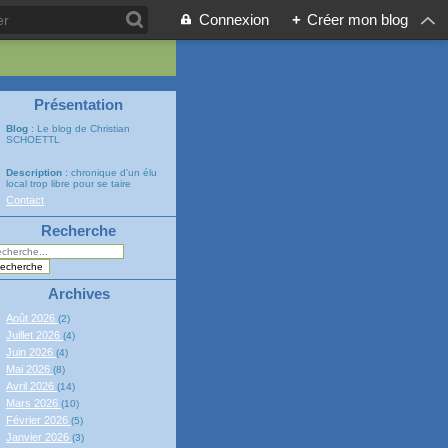
Connexion
+
Créer mon blog
Présentation
Blog
: Le blog de Christian
SCHOETTL
Description
: chronique d'un élu
local trop libre pour se taire
Contact
Recherche
Archives
Août 2026
(2)
Juillet 2026
(4)
Juin 2026
(4)
Mai 2026
(8)
Avril 2026
(14)
Mars 2026
(10)
Février 2026
(5)
Janvier 2026
(3)