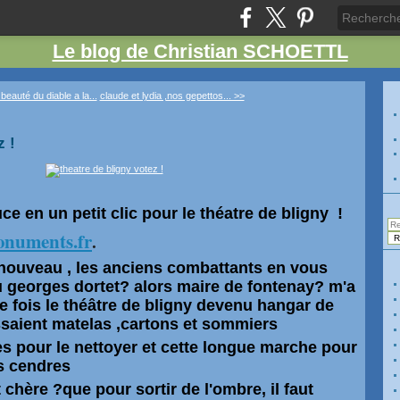
Le blog de Christian SCHOETTL
 beauté du diable a la...
claude et lydia ,nos gepettos... >>
z !
ce en un petit clic pour le théatre de bligny !
numents.fr
.
a nouveau , les anciens combattants en vous
ù georges dortet? alors maire de fontenay? m'a
re fois le
théâtre
de bligny devenu hangar de
ssaient matelas ,cartons et sommiers
es pour le nettoyer et cette longue marche pour
es cendres
t
chère
?que pour sortir de l'ombre, il faut