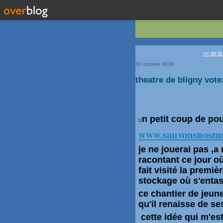
<< de la
30 octobre 2019
theatre de bligny vote
n petit coup de pou
U
www.sauvonsnosmo
je ne jouerai pas ,
racontant ce jour o
fait visité la premiè
stockage où s'enta
ce chantier de jeun
qu'il renaisse de s
cette idée qui m'es