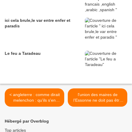
ici cela brule,le var entre enfer et
paradis
Le feu a Taradeau
< angleterre : comme dirait
l'union des maires de
melenchon : qu'ils s'en
l'Essonne ne doit pas être
aillent !
la vaseline des autorités >
Hébergé par Overblog
Top articles