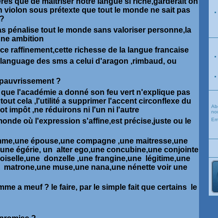
ères que de maitriser notre langue si riche,garderait on
 violon sous prétexte que tout le monde ne sait pas
t ?
bas pénalise tout le monde sans valoriser personne,la
une ambition
 ce raffinement,cette richesse de la langue francaise
e language des sms a celui d'aragon ,rimbaud, ou
ppauvrissement ?
e que l'académie a donné son feu vert n'explique pas
tout cela ,l'utilité a supprimer l'accent circonflexe du
Ab
impôt ,ne réduirons ni l'un ni l'autre
nou
onde où l'expression s'affine,est précise,juste ou le
Em
femme,une épouse,une compagne ,une maitresse,une
, une
égérie, un alter ego,une concubine,une conjointe
iselle,une donzelle ,une frangine,une légitime,une
 matrone,une muse,une nana,une nénette voir une
me a meuf ? le faire, par le simple fait que certains le