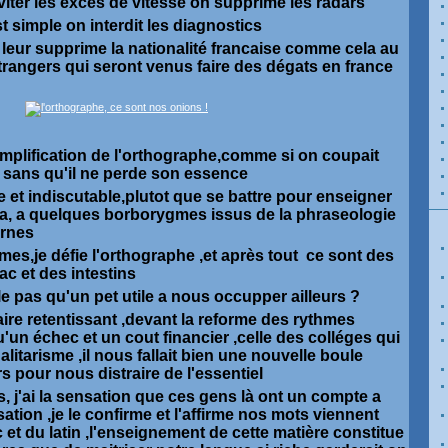
iter les excés de vitesse on supprime les radars
st simple on interdit les diagnostics
n leur supprime la nationalité francaise comme cela au
rangers qui seront venus faire des dégats en france
simplification de l'orthographe,comme si on coupait
e sans qu'il ne perde son essence
e et indiscutable,plutot que se battre pour enseigner
la, a quelques borborygmes issus de la phraseologie
rnes
es,je défie l'orthographe ,et après tout ce sont des
c et des intestins
lle pas qu'un pet utile a nous occupper ailleurs ?
ire retentissant ,devant la reforme des rythmes
u'un échec et un cout financier ,celle des colléges qui
litarisme ,il nous fallait bien une nouvelle boule
s pour nous distraire de l'essentiel
ois, j'ai la sensation que ces gens là ont un compte a
isation ,je le confirme et l'affirme nos mots viennent
 et du latin ,l'enseignement de cette matière constitue