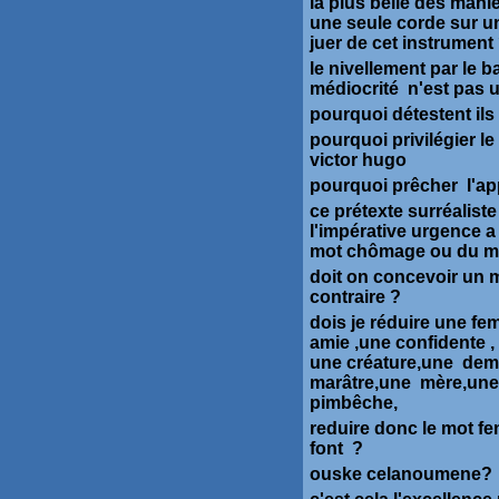
la plus belle des mani
une seule corde sur un
juer de cet instrumen
le nivellement par le 
médiocrité n'est pas 
pourquoi détestent ils
pourquoi privilégier l
victor hugo
pourquoi prêcher l'a
ce prétexte surréalist
l'impérative urgence a 
mot chômage ou du mot 
doit on concevoir un m
contraire ?
dois je réduire une 
amie ,une confidente 
une créature,une demo
marâtre,une mère,une
pimbêche,
reduire donc le mot fem
font ?
ouske celanoumene?