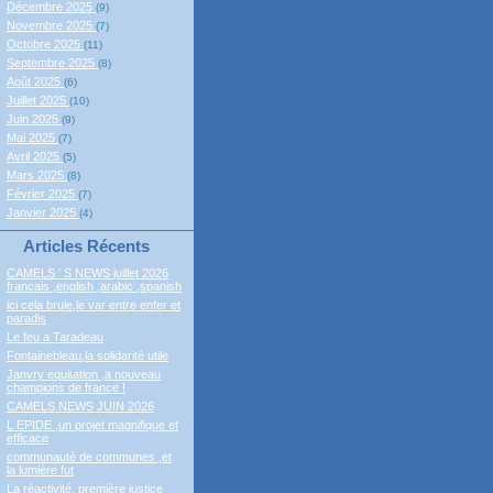
Décembre 2025
(9)
Novembre 2025
(7)
Octobre 2025
(11)
Septembre 2025
(8)
Août 2025
(6)
Juillet 2025
(10)
Juin 2025
(9)
Mai 2025
(7)
Avril 2025
(5)
Mars 2025
(8)
Février 2025
(7)
Janvier 2025
(4)
Articles Récents
CAMELS ' S NEWS juillet 2026
francais ,english ,arabic ,spanish
ici cela brule,le var entre enfer et
paradis
Le feu a Taradeau
Fontainebleau,la solidarité utile
Janvry equitation ,a nouveau
champions de france !
CAMELS NEWS JUIN 2026
L EPIDE ,un projet magnifique et
efficace
communauté de communes ,et
la lumière fut
La réactivité, première justice