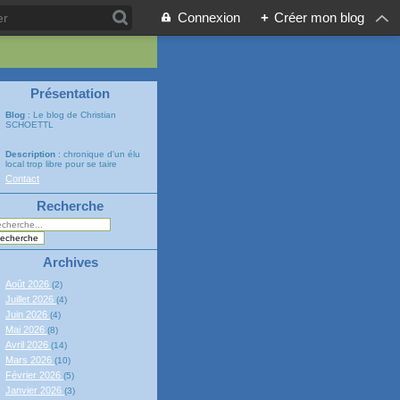
Connexion
+
Créer mon blog
Présentation
Blog
: Le blog de Christian
SCHOETTL
Description
: chronique d'un élu
local trop libre pour se taire
Contact
Recherche
Archives
Août 2026
(2)
Juillet 2026
(4)
Juin 2026
(4)
Mai 2026
(8)
Avril 2026
(14)
Mars 2026
(10)
Février 2026
(5)
Janvier 2026
(3)