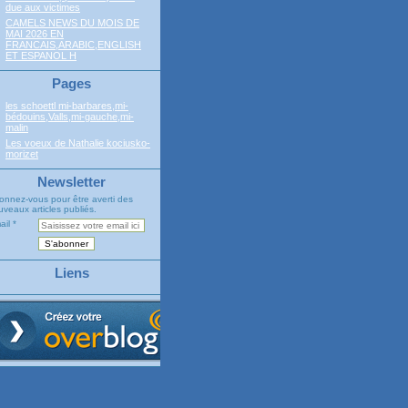
due aux victimes
CAMELS NEWS DU MOIS DE
MAI 2026 EN
FRANCAIS,ARABIC,ENGLISH
ET ESPANOL H
Pages
les schoettl mi-barbares,mi-
bédouins,Valls,mi-gauche,mi-
malin
Les voeux de Nathalie kociusko-
morizet
Newsletter
onnez-vous pour être averti des
veaux articles publiés.
ail
Liens