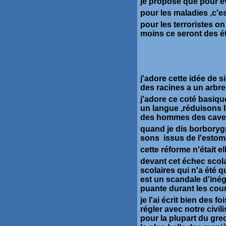
je propose que pour év
pour les maladies ,c'e
pour les terroristes o
moins ce seront des ét
j'adore cette idée de 
des racines a un arbr
j'adore ce coté basiqu
un langue ,réduisons 
des hommes des cave
quand je dis borborygm
sons issus de l'estoma
cette réforme n'était e
devant cet échec scola
scolaires qui n'a été q
est un scandale d'inéga
puante durant les cour
je l'ai écrit bien des f
régler avec notre civil
pour la plupart du grec