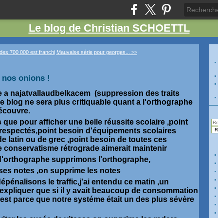
Le blog de Christian SCHOETTL
 des 700 000 est franchi
Mauvaise série pour georges... >>
 nos onions !
e a najatvallaudbelkacem (suppression des traits
ce blog ne sera plus critiquable quant a l'orthographe
découvre.
que pour afficher une belle réussite scolaire ,point
respectés,point besoin d'équipements scolaires
e latin ou de grec ,point besoin de toutes ces
le conservatisme rétrograde aimerait maintenir
 d'orthographe supprimons l'orthographe,
ises notes ,on supprime les notes
épénalisons le traffic,j'ai entendu ce matin ,un
 expliquer que si il y avait beaucoup de consommation
est parce que notre systéme était un des plus sévère