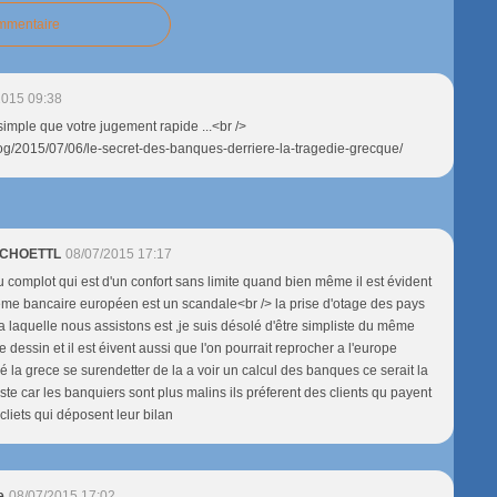
ommentaire
2015 09:38
simple que votre jugement rapide ...<br />
log/2015/07/06/le-secret-des-banques-derriere-la-tragedie-grecque/
 SCHOETTL
08/07/2015 17:17
u complot qui est d'un confort sans limite quand bien même il est évident
ème bancaire européen est un scandale<br /> la prise d'otage des pays
 laquelle nous assistons est ,je suis désolé d'être simpliste du même
 dessin et il est éivent aussi que l'on pourrait reprocher a l'europe
sé la grece se surendetter de la a voir un calcul des banques ce serait la
ste car les banquiers sont plus malins ils préferent des clients qu payent
cliets qui déposent leur bilan
e
08/07/2015 17:02