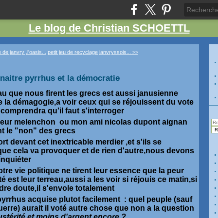
Le blog de Christian SCHOETTL
 de janvry ,l'oasis...
petit jeu de recyclage janvryssois... >>
t naitre pyrrhus et la démocratie
u que nous firent les grecs est aussi janusienne
 la démagogie,a voir ceux qui se réjouissent du vote
comprendra qu'il faut s'interroger
eur melenchon ou mon ami nicolas dupont aignan
nt le "non" des grecs
fort devant cet inextricable merdier ,et s'ils se
que cela va provoquer et de rien d'autre,nous devons
inquiéter
tre vie politique ne tirent leur essence que la peur
té est leur terreau,aussi a les voir si réjouis ce matin,si
dre doute,il s'envole totalement
 pyrrhus acquise plutot facilement : quel peuple (sauf
uerre) aurait il voté autre chose que non a la question
ustérité et moins d'argent encore ?