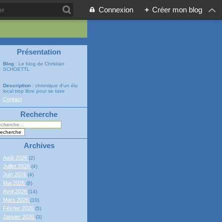
Connexion
+
Créer mon blog
Présentation
Blog
: Le blog de Christian
SCHOETTL
Description
: chronique d'un élu
local trop libre pour se taire
Contact
Recherche
Archives
Août 2026
(2)
Juillet 2026
(4)
Juin 2026
(4)
Mai 2026
(8)
Avril 2026
(14)
Mars 2026
(10)
Février 2026
(5)
Janvier 2026
(3)