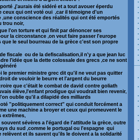
mporté ,j'aurais été sidéré et a tout avouer éperdu
e ceux qui ont voté oui ,car il témoigne d'un
 ,une conscience des réalités qui ont été emportés
 trou noir,
e l'on torture et qui finit par dénoncer ses
ur la circonstance ,on veut faire passer l'europe
s que le seul bourreau de la grèce c'est son propre
de fiscale ou de la defiscalisation,il n'y a que jean luc
e l'idée que la dette colossale des grecs ,ce ne sont
t généré
e premier ministre grec dit qu'il ne veut pas quitter
droit de vouloir le beurre et l'argent du beurre
roire que c'était le combat de david contre goliath
uvais élève,l'enfant prodigue qui voudrait bien revenir,
'on oublie qu'il a dilapidé des milliards
coté "politiquement correct" qui conduit forcément a
me une machine a broyer et ceux qui promeuvent le
es extrêmes,
souvent sévères a l'égard de l'attitude la grèce, outre
 pays du sud ,comme le portugal ou l'espagne qui
 relèvent et ils savent qu'ils le doivent a la solidarité