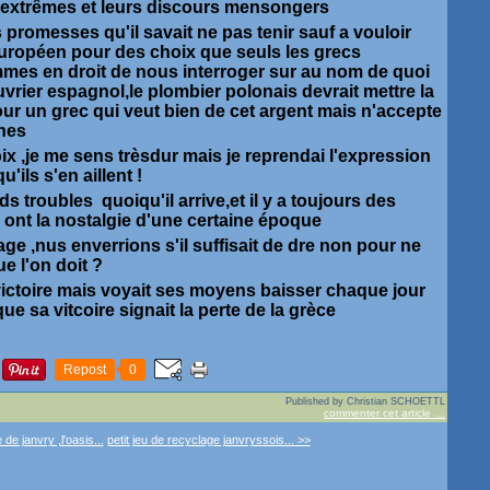
ux extrêmes et leurs discours mensongers
des promesses qu'il savait ne pas tenir sauf a vouloir
européen pour des choix que seuls les grecs
mmes en droit de nous interroger sur au nom de quoi
uvrier espagnol,le plombier polonais devrait mettre la
our un grec qui veut bien de cet argent mais n'accepte
nes
hoix ,je me sens trèsdur mais je reprendai l'expression
'ils s'en aillent !
s troubles quoiqu'il arrive,et il y a toujours des
 ont la nostalgie d'une certaine époque
ge ,nus enverrions s'il suffisait de dre non pour ne
e l'on doit ?
ictoire mais voyait ses moyens baisser chaque jour
que sa vitcoire signait la perte de la grèce
Repost
0
Published by Christian SCHOETTL
commenter cet article
…
 de janvry ,l'oasis...
petit jeu de recyclage janvryssois... >>