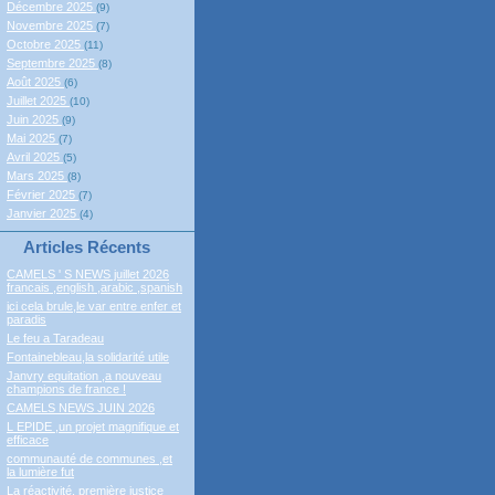
Décembre 2025
(9)
Novembre 2025
(7)
Octobre 2025
(11)
Septembre 2025
(8)
Août 2025
(6)
Juillet 2025
(10)
Juin 2025
(9)
Mai 2025
(7)
Avril 2025
(5)
Mars 2025
(8)
Février 2025
(7)
Janvier 2025
(4)
Articles Récents
CAMELS ' S NEWS juillet 2026
francais ,english ,arabic ,spanish
ici cela brule,le var entre enfer et
paradis
Le feu a Taradeau
Fontainebleau,la solidarité utile
Janvry equitation ,a nouveau
champions de france !
CAMELS NEWS JUIN 2026
L EPIDE ,un projet magnifique et
efficace
communauté de communes ,et
la lumière fut
La réactivité, première justice