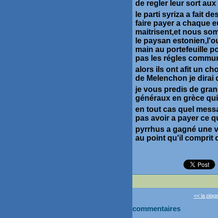
de regler leur sort a
le parti syriza a fait 
faire payer a chaque 
maitrisent,et nous so
le paysan estonien,l'o
main au portefeuille p
pas les régles commu
alors ils ont afit un c
de Melenchon je dirai qu
je vous predis de grand
généraux en grèce qui
en tout cas quel messa
pas avoir a payer ce qu
pyrrhus a gagné une v
au point qu'il comprit 
<< la plage
commentaires