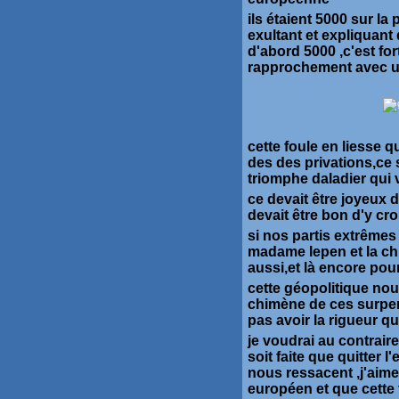
ils étaient 5000 sur la
exultant et expliquant 
d'abord 5000 ,c'est fo
rapprochement avec un
cette foule en liesse q
des des privations,ce 
triomphe daladier qui 
ce devait être joyeux de
devait être bon d'y c
si nos partis extrêmes
madame lepen et la ch
aussi,et là encore pour
cette géopolitique nou
chimène de ces surpe
pas avoir la rigueur qu
je voudrai au contrair
soit faite que quitter
nous ressacent ,j'aime
européen et que cette 