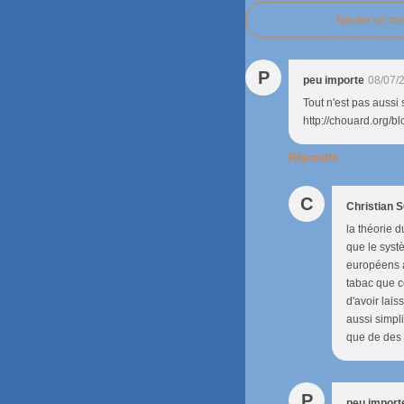
Ajouter un c
P
peu importe
08/07/
Tout n'est pas aussi 
http://chouard.org/b
Répondre
C
Christian
la théorie d
que le syst
européens a
tabac que ce
d'avoir lais
aussi simpli
que de des 
P
peu import