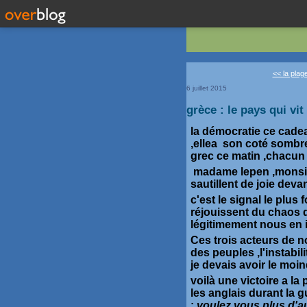
<< la plage
6 juillet 2015
grèce : le pays qui vi
la démocratie ce cadea
,ellea son coté sombre
grec ce matin ,chacun 
madame lepen ,monsi
sautillent de joie deva
c'est le signal le plus 
réjouissent du chaos 
légitimement nous en 
Ces trois acteurs de no
des peuples ,l'instabili
je devais avoir le moin
voilà une victoire a la
les anglais durant la g
:
voulez vous plus d'a