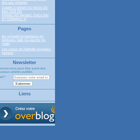
due aux victimes
CAMELS NEWS DU MOIS DE
MAI 2026 EN
FRANCAIS,ARABIC,ENGLISH
ET ESPANOL H
Pages
les schoettl mi-barbares,mi-
bédouins,Valls,mi-gauche,mi-
malin
Les voeux de Nathalie kociusko-
morizet
Newsletter
onnez-vous pour être averti des
veaux articles publiés.
ail
Liens