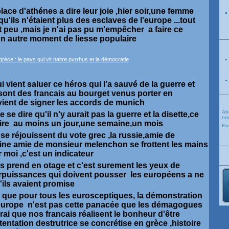
 place d'athénes a dire leur joie ,hier soir,une femme
qu'ils n'étaient plus des esclaves de l'europe ...tout
rt peu ,mais je n'ai pas pu m'empêcher a faire ce
 autre moment de liesse populaire
ui vient saluer ce héros qui l'a sauvé de la guerre et
sont des francais au bourget venus porter en
vient de signer les accords de munich
Ab
 se dire qu'il n'y aurait pas la guerre et la disette,ce
nou
roire au moins un jour,une semaine,un mois
Em
 se réjouissent du vote grec ,la russie,amie de
ine amie de monsieur melenchon se frottent les mains
 moi ,c'est un indicateur
s prend en otage et c'est surement les yeux de
rpuissances qui doivent pousser les européens a ne
'ils avaient promise
e que pour tous les eurosceptiques, la démonstration
 l'europe n'est pas cette panacée que les démagogues
rai que nos francais réalisent le bonheur d'être
tentation destrutrice se concrétise en grèce ,histoire