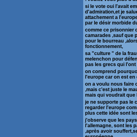
si le vote oui l'avait e
d'admiration,et je salu
attachement a l'europe
par le désir morbide du
comme ce prisonnier qu
camarades ,sauf que po
pour le bourreau ,alor
fonctionnement,
sa "culture " de la frau
melenchon pour défendr
pas les grecs qui l'on
on comprend pourquoi l
l'europe car on est en 
on a voulu nous faire c
,mais c'est juste le ma
mais qui voudrait que l
je ne supporte pas le 
regarder l'europe com
plus cette idée sont l
j'observe que les pays 
l'allemagne, sont les
,après avoir souffert,se
européenne