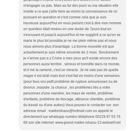
m'engager ou pas. Mais au fur des jours vu ma situation elle
insiste a ce que j'aille faire au moins la connaissance de ce
puissant en question et c'est comme cela que je suis
heureuse aujourd'hui en vous parlant.c'est à dire mon homme
en question était revenu en une durée de 7jours tout en
s'excusant et jusqu'à aujourd'hui et me suggéré a ce qu'on se
marie le plus tot possible.je ne me plein même pas et nous
nous aimons plus d'avantage. La bonne nouvelle est que
actuellement je suis même enceinte de 2 mois. Sincèrement
je n'arrive pas a y Croire a mes yeux qu'il existe encore des
personnes aussi terrible , sérieux et honnête dans ce monde,
et il me la ramené, c'est un miracle. Je ne sais pas de quelle
magie il est doté mais tout s'est fait en moins d'une semaines.
(pour tous vos petit problème de rupture amoureuses ou de
divorce ,maladie ,la chance , les problèmes liés a votre
personnes d'une manière, les maux de ventre, problème
d'enfants, problème de blocage, attirance clientèle, problème
du travail ou d'une autres) Vous pouvez le contacter sur: son
adresse émail : maitreishaou@hotmail.com ou appelé le
directement sur whatsapp numéro téléphone 00229 97 03 76
69 son site internet: www.grand-maitre-ishaou-13.webself.net