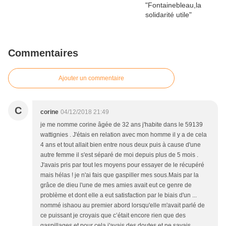
Commentaires
Ajouter un commentaire
C
corine
04/12/2018 21:49
je me nomme corine âgée de 32 ans j'habite dans le 59139
wattignies . J'étais en relation avec mon homme il y a de cela
4 ans et tout allait bien entre nous deux puis à cause d'une
autre femme il s'est séparé de moi depuis plus de 5 mois .
J'avais pris par tout les moyens pour essayer de le récupéré
mais hélas ! je n'ai fais que gaspiller mes sous.Mais par la
grâce de dieu l'une de mes amies avait eut ce genre de
problème et dont elle a eut satisfaction par le biais d'un ...
nommé ishaou au premier abord lorsqu'elle m'avait parlé de
ce puissant je croyais que c’était encore rien que des
gaspillages et pour cela j'avais des doutes et ne savais