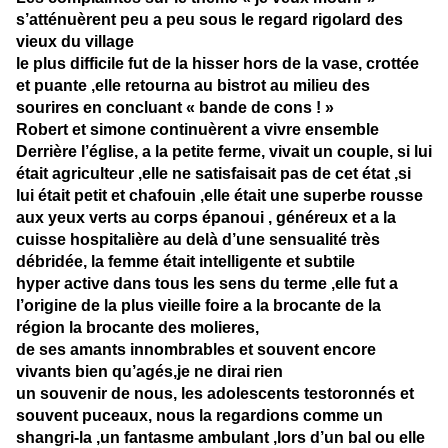
s’atténuèrent peu a peu sous le regard rigolard des
vieux du village
le plus difficile fut de la hisser hors de la vase, crottée
et puante ,elle retourna au bistrot au milieu des
sourires en concluant « bande de cons ! »
Robert et simone continuèrent a vivre ensemble
Derrière l’église, a la petite ferme, vivait un couple, si lui
était agriculteur ,elle ne satisfaisait pas de cet état ,si
lui était petit et chafouin ,elle était une superbe rousse
aux yeux verts au corps épanoui , généreux et a la
cuisse hospitalière au delà d’une sensualité très
débridée, la femme était intelligente et subtile
hyper active dans tous les sens du terme ,elle fut a
l’origine de la plus vieille foire a la brocante de la
région la brocante des molieres,
de ses amants innombrables et souvent encore
vivants bien qu’agés,je ne dirai rien
un souvenir de nous, les adolescents testoronnés et
souvent puceaux, nous la regardions comme un
shangri-la ,un fantasme ambulant ,lors d’un bal ou elle