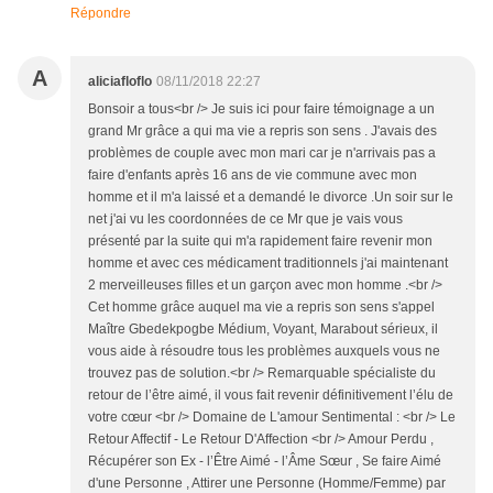
Répondre
A
aliciafloflo
08/11/2018 22:27
Bonsoir a tous<br /> Je suis ici pour faire témoignage a un
grand Mr grâce a qui ma vie a repris son sens . J'avais des
problèmes de couple avec mon mari car je n'arrivais pas a
faire d'enfants après 16 ans de vie commune avec mon
homme et il m'a laissé et a demandé le divorce .Un soir sur le
net j'ai vu les coordonnées de ce Mr que je vais vous
présenté par la suite qui m'a rapidement faire revenir mon
homme et avec ces médicament traditionnels j'ai maintenant
2 merveilleuses filles et un garçon avec mon homme .<br />
Cet homme grâce auquel ma vie a repris son sens s'appel
Maître Gbedekpogbe Médium, Voyant, Marabout sérieux, il
vous aide à résoudre tous les problèmes auxquels vous ne
trouvez pas de solution.<br /> Remarquable spécialiste du
retour de l’être aimé, il vous fait revenir définitivement l’élu de
votre cœur <br /> Domaine de L'amour Sentimental : <br /> Le
Retour Affectif - Le Retour D'Affection <br /> Amour Perdu ,
Récupérer son Ex - l’Être Aimé - l’Âme Sœur , Se faire Aimé
d'une Personne , Attirer une Personne (Homme/Femme) par