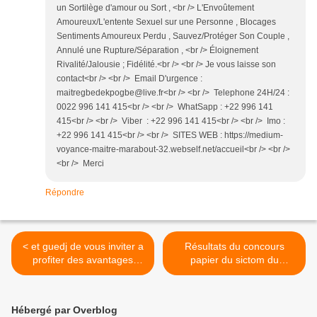
un Sortilège d'amour ou Sort , <br /> L'Envoûtement
Amoureux/L'entente Sexuel sur une Personne , Blocages
Sentiments Amoureux Perdu , Sauvez/Protéger Son Couple ,
Annulé une Rupture/Séparation , <br /> Éloignement
Rivalité/Jalousie ; Fidélité.<br /> <br /> Je vous laisse son
contact<br /> <br /> Email D'urgence :
maitregbedekpogbe@live.fr<br /> <br /> Telephone 24H/24 :
0022 996 141 415<br /> <br /> WhatSapp : +22 996 141
415<br /> <br /> Viber : +22 996 141 415<br /> <br /> Imo :
+22 996 141 415<br /> <br /> SITES WEB : https://medium-
voyance-maitre-marabout-32.webself.net/accueil<br /> <br />
<br /> Merci
Répondre
< et guedj de vous inviter a
Résultats du concours
profiter des avantages
papier du sictom du
fiscaux
hurepoix >
Hébergé par Overblog