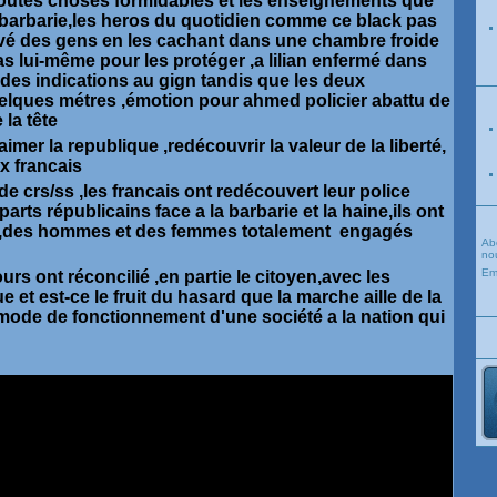
 toutes choses formidables et les enseignements que
te barbarie,les heros du quotidien comme ce black pas
auvé des gens en les cachant dans une chambre froide
as lui-même pour les protéger ,a lilian enfermé dans
des indications au gign tandis que les deux
uelques métres ,émotion pour ahmed policier abattu de
 la tête
 aimer la republique ,redécouvrir la valeur de la liberté,
ux francais
e crs/ss ,les francais ont redécouvert leur police
ts républicains face a la barbarie et la haine,ils ont
e ,des hommes et des femmes totalement engagés
Ab
nou
Em
urs ont réconcilié ,en partie le citoyen,avec les
e et est-ce le fruit du hasard que la marche aille de la
mode de fonctionnement d'une société a la nation qui