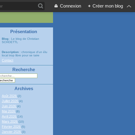
Connexion
+
Créer mon blog
Présentation
Blog
: Le blog de Christian
SCHOETTL
Description
: chronique d'un élu
local trop libre pour se taire
Contact
Recherche
Archives
Août 2026
(2)
Juillet 2026
(4)
Juin 2026
(4)
Mai 2026
(8)
Avril 2026
(14)
Mars 2026
(10)
Février 2026
(5)
Janvier 2026
(3)