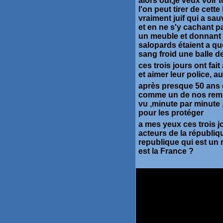
alors oui,je veux voir
l'on peut tirer de cet
vraiment juif qui a s
et en ne s'y cachant p
un meuble et donnant 
salopards étaient a q
sang froid une balle de
ces trois jours ont fait
et aimer leur police, a
après presque 50 ans d
comme un de nos rempar
vu ,minute par minut
pour les protéger
a mes yeux ces trois jo
acteurs de la républiqu
republique qui est un 
est la France ?