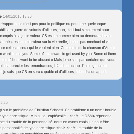
e
14/01/2015 13:30
s réapparue ce n’est pas pour la politique ou pour une quelconque
lisera guère de votants d’ailleurs, non, c’est tout simplement pour
t compris à sa juste valeur. CS est un homme bien au demeurant mais
nné » est un obturateur sur la vie réelle, il n’est pas méchant ni vil
ur celles et ceux qui le veulent bien. Comme le dit la chanson d’Annie
n want to use you. Some of them want to get used by you. Some of them
ome of them want to be abused » Mais je ne suis pas certaine que vous
ul et apprécier les remontrances, il faut beaucoup d’intelligence et
et je sais que CS en sera capable et d’ailleurs j’attends son appel.
12:25
igt sur le problème de Christian Schoettl. Ce problème a un nom : trouble
 type narcissique : A la suite...copié/collé ...<br /> Le DSM4 répertorie
nte du trouble de la personnalité, nous en avons choisi un pour être
 la personnalité de type narcissique.<br /> <br /> Le trouble de la
 narcissique se caractérise par un égocentrisme exacerbé. Le sujet