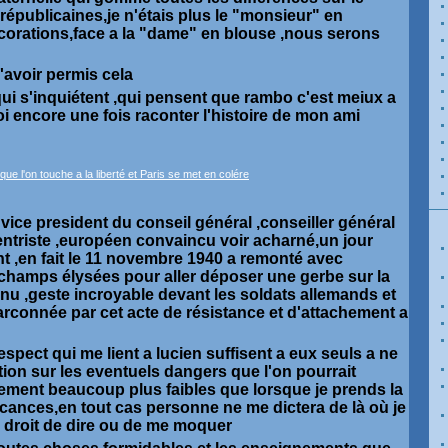
républicaines,je n'étais plus le "monsieur" en
corations,face a la "dame" en blouse ,nous serons
'avoir permis cela
qui s'inquiétent ,qui pensent que rambo c'est meiux a
oi encore une fois raconter l'histoire de mon ami
 vice president du conseil général ,conseiller général
entriste ,européen convaincu voir acharné,un jour
ant ,en fait le 11 novembre 1940 a remonté avec
 champs élysées pour aller déposer une gerbe sur la
nu ,geste incroyable devant les soldats allemands et
connée par cet acte de résistance et d'attachement a
respect qui me lient a lucien suffisent a eux seuls a ne
ion sur les eventuels dangers que l'on pourrait
nement beaucoup plus faibles que lorsque je prends la
acances,en tout cas personne ne me dictera de là où je
 le droit de dire ou de me moquer