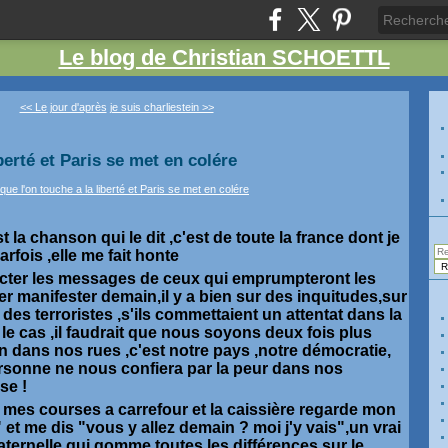
Le blog de Christian SCHOETTL
<< Le jour d'après
je suis charliestein >>
berté et Paris se met en colére
t la chanson qui le dit ,c'est de toute la france dont je
parfois ,elle me fait honte
lecter les messages de ceux qui emprumpteront les
ler manifester demain,il y a bien sur des inquitudes,sur
t des terroristes ,s'ils commettaient un attentat dans la
 le cas ,il faudrait que nous soyons deux fois plus
 dans nos rues ,c'est notre pays ,notre démocratie,
ersonne ne nous confiera par la peur dans nos
se !
is mes courses a carrefour et la caissière regarde mon
 et me dis "vous y allez demain ? moi j'y vais",un vrai
aternelle qui gomme toutes les différences sur le