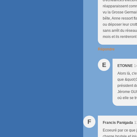
réapparaissent comme 
vu la Grosse Germain
bête, Anne ressort fl
ou déposer leur crott
sans arrêt du réseau
mois et ils rentreron
Répondre
E
ETONNE
1
Alors là, c'
que &quot;C
président d
Jérome GUED
où elle se t
F
Francis Panigada
1
Ecoeuré par ce que j
charge brutale et inju