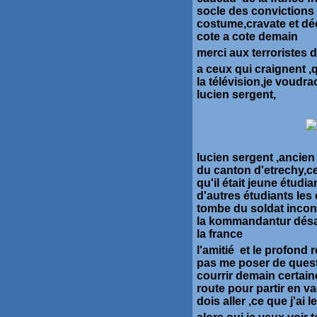
socle des convictions 
costume,cravate et dé
cote a cote demain
merci aux terroristes d
a ceux qui craignent ,
la télévision,je voudra
lucien sergent,
lucien sergent ,ancien
du canton d'etrechy,c
qu'il était jeune étudi
d'autres étudiants les
tombe du soldat incon
la kommandantur désar
la france
l'amitié et le profond 
pas me poser de quest
courrir demain certai
route pour partir en v
dois aller ,ce que j'ai