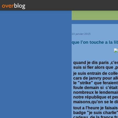
10 janvier 2015
que l'on touche a la li
quand je dis paris ,c'es
suis si fier alors que ,
je suis entrain de col
cars de janvry pour al
le "strike" que feraien
foule demain si c'était
nombreux le lendemain
notre république et p
maisons,qu'on se le di
tout a l'heure je faisa
badge "je suis charlie"
cadeau de la france fr