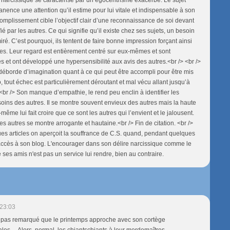
ence une attention qu’il estime pour lui vitale et indispensable à son
ccomplissement cible l’objectif clair d’une reconnaissance de soi devant
fié par les autres. Ce qui signifie qu’il existe chez ses sujets, un besoin
ré. C’est pourquoi, ils tentent de faire bonne impression forçant ainsi
res. Leur regard est entièrement centré sur eux-mêmes et sont
es et ont développé une hypersensibilité aux avis des autres.<br /> <br />
déborde d’imagination quant à ce qui peut être accompli pour être mis
o, tout échec est particulièrement déroutant et mal vécu allant jusqu’à
 <br /> Son manque d’empathie, le rend peu enclin à identifier les
soins des autres. Il se montre souvent envieux des autres mais la haute
-même lui fait croire que ce sont les autres qui l’envient et le jalousent.
es autres se montre arrogante et hautaine.<br /> Fin de citation. <br />
s articles on aperçoit la souffrance de C.S. quand, pendant quelques
us accès à son blog. L'encourager dans son délire narcissique comme le
ses amis n'est pas un service lui rendre, bien au contraire.
23:03
z pas remarqué que le printemps approche avec son cortège
les ... Alors, normal, les chiantschiants à leur merdemaîtres