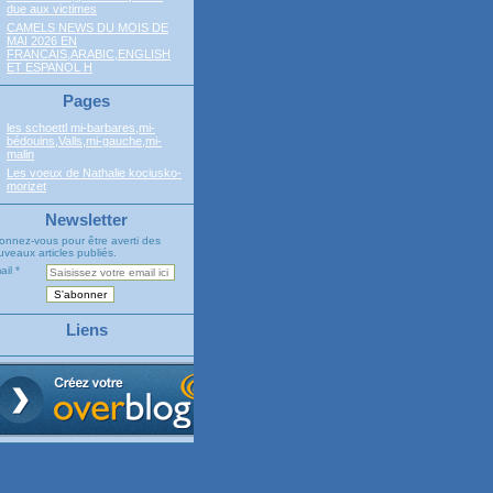
due aux victimes
CAMELS NEWS DU MOIS DE
MAI 2026 EN
FRANCAIS,ARABIC,ENGLISH
ET ESPANOL H
Pages
les schoettl mi-barbares,mi-
bédouins,Valls,mi-gauche,mi-
malin
Les voeux de Nathalie kociusko-
morizet
Newsletter
onnez-vous pour être averti des
veaux articles publiés.
ail
Liens