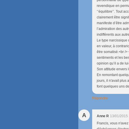
revendique en perman
‘’équilibre’’. Tout a
clairement être signi
manifeste d’être admi
l’admiration des aut
indifférents aux autr
Le type narcissique 
en valeur, à contrari
être somatisé.<br />
sentiments et les be
opinion qu’il a de lui
Son attitude envers l
En remontant quelque
jours, il n'avait pl
font quelques uns de 
Répondre
A
Anne R
13/01/2015 
Francis, vous n'ave
d'échéances électora