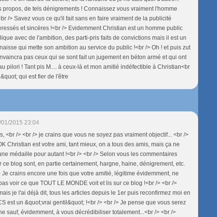
ls propos, de tels dénigrements ! Connaissez vous vraiment l'homme
<br /> Savez vous ce qu'il fait sans en faire vraiment de la publicité
ressés et sincères !<br /> Evidemment Christian est un homme public
que avec de l'ambition, des parti-pris faits de convictions mais il est un
aisse qui mette son ambition au service du public !<br /> Oh ! et puis zut
convaincra pas ceux qui se sont fait un jugement en béton armé et qui ont
 pilori ! Tant pis M.... à ceux-là et mon amitié indéfectible à Christian<br
quot; qui est fier de l'être
/01/2015 23:04
, <br /> <br /> je crains que vous ne soyez pas vraiment objectif... <br />
OK Christian est votre ami, tant mieux, on a tous des amis, mais ça ne
une médaille pour autant !<br /> <br /> Selon vous les commentaires
 ce blog sont, en partie certainement, hargne, haine, dénigrement, etc.
/> Je crains encore une fois que votre amitié, légitime évidemment, ne
pas voir ce que TOUT LE MONDE voit et lis sur ce blog !<br /> <br />
is je l'ai déjà dit, tous les articles depuis le 1er puis reconfirmez moi en
CS est un &quot;vrai gentil&quot; !<br /> <br /> Je pense que vous serez
ne sauf, évidemment, à vous décrédibiliser totalement...<br /> <br />