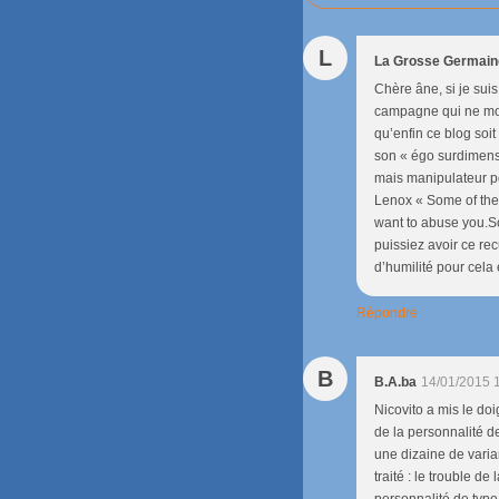
L
La Grosse Germain
Chère âne, si je sui
campagne qui ne mobi
qu’enfin ce blog soi
son « égo surdimensio
mais manipulateur po
Lenox « Some of the
want to abuse you.S
puissiez avoir ce rec
d’humilité pour cela 
Répondre
B
B.A.ba
14/01/2015 
Nicovito a mis le do
de la personnalité de
une dizaine de varia
traité : le trouble de
personnalité de type