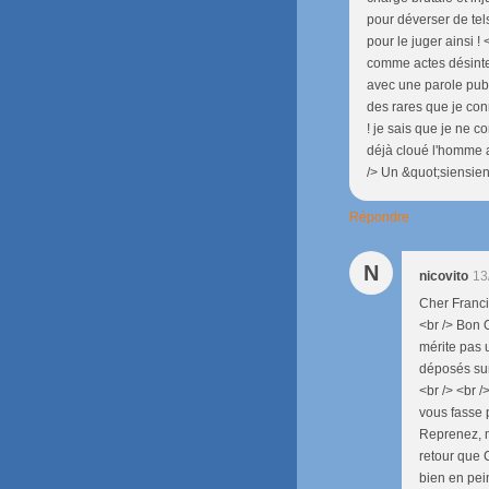
pour déverser de te
pour le juger ainsi ! 
comme actes désinte
avec une parole publi
des rares que je conn
! je sais que je ne 
déjà cloué l'homme au
/> Un &quot;siensien&
Répondre
N
nicovito
13
Cher Francis
<br /> Bon 
mérite pas 
déposés sur
<br /> <br 
vous fasse 
Reprenez, ma
retour que 
bien en pei