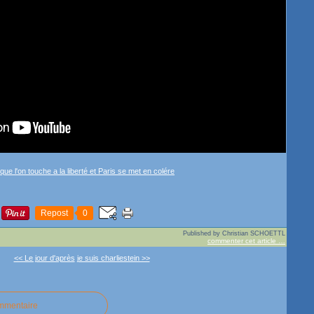
Repost
0
Published by Christian SCHOETTL
commenter cet article
…
<< Le jour d'après
je suis charliestein >>
ommentaire