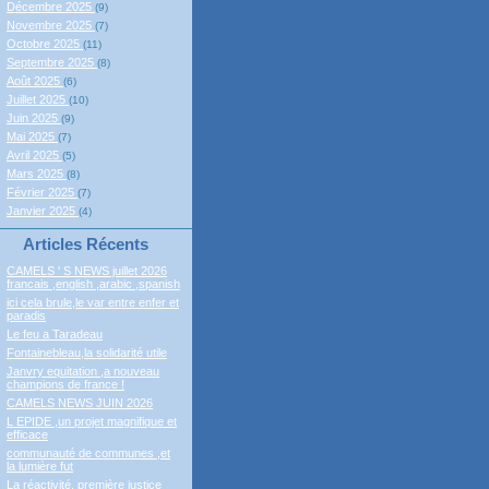
Décembre 2025
(9)
Novembre 2025
(7)
Octobre 2025
(11)
Septembre 2025
(8)
Août 2025
(6)
Juillet 2025
(10)
Juin 2025
(9)
Mai 2025
(7)
Avril 2025
(5)
Mars 2025
(8)
Février 2025
(7)
Janvier 2025
(4)
Articles Récents
CAMELS ' S NEWS juillet 2026
francais ,english ,arabic ,spanish
ici cela brule,le var entre enfer et
paradis
Le feu a Taradeau
Fontainebleau,la solidarité utile
Janvry equitation ,a nouveau
champions de france !
CAMELS NEWS JUIN 2026
L EPIDE ,un projet magnifique et
efficace
communauté de communes ,et
la lumière fut
La réactivité, première justice