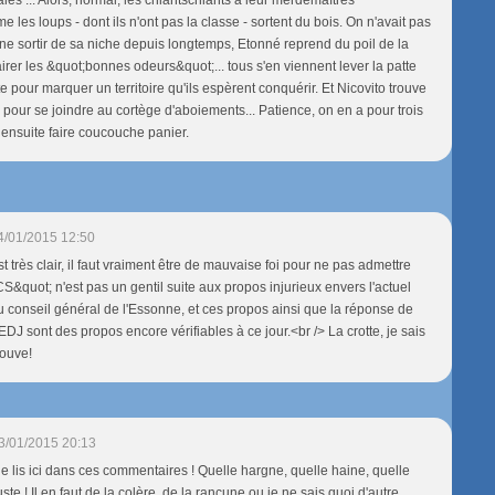
les loups - dont ils n'ont pas la classe - sortent du bois. On n'avait pas
e sortir de sa niche depuis longtemps, Etonné reprend du poil de la
airer les &quot;bonnes odeurs&quot;... tous s'en viennent lever la patte
e pour marquer un territoire qu'ils espèrent conquérir. Et Nicovito trouve
 pour se joindre au cortège d'aboiements... Patience, on en a pour trois
t ensuite faire coucouche panier.
4/01/2015 12:50
est très clair, il faut vraiment être de mauvaise foi pour ne pas admettre
S&quot; n'est pas un gentil suite aux propos injurieux envers l'actuel
u conseil général de l'Essonne, et ces propos ainsi que la réponse de
J sont des propos encore vérifiables à ce jour.<br /> La crotte, je sais
rouve!
3/01/2015 20:13
e lis ici dans ces commentaires ! Quelle hargne, quelle haine, quelle
ste ! Il en faut de la colère, de la rancune ou je ne sais quoi d'autre...