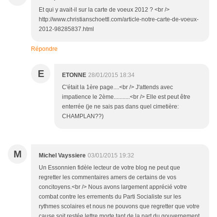
Et qui y avait-il sur la carte de voeux 2012 ? <br />
http://www.christianschoettl.com/article-notre-carte-de-voeux-
2012-98285837.html
Répondre
E
ETONNE
28/01/2015 18:34
C'était la 1ère page....<br /> J'attends avec
impatience le 2ème...........<br /> Elle est peut être
enterrée (je ne sais pas dans quel cimetière:
CHAMPLAN??)
M
Michel Vayssiere
03/01/2015 19:32
Un Essonnien fidèle lecteur de votre blog ne peut que
regretter les commentaires amers de certains de vos
concitoyens.<br /> Nous avons largement apprécié votre
combat contre les errements du Parti Socialiste sur les
rythmes scolaires et nous ne pouvons que regretter que votre
cause soit restée lettre morte tant de la part du gouvernement