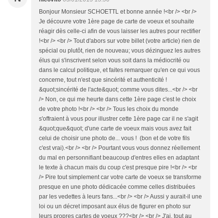
Bonjour Monsieur SCHOETTL et bonne année !<br /> <br />
Je découvre votre 1ère page de carte de voeux et souhaite
réagir dès celle-ci afin de vous laisser les autres pour rectifier
!<br /> <br /> Tout d'abors sur votre billet (votre article) rien de
spécial ou plutôt, rien de nouveau; vous dézinguez les autres
élus qui s'inscrivent selon vous soit dans la médiocrité ou
dans le calcul politique, et faites remarquer qu'en ce qui vous
concerne, tout n'est que sincérité et authenticité !
&quot;sincérité de l'acte&quot; comme vous dites...<br /> <br
/> Non, ce qui me heurte dans cette 1ère page c'est le choix
de votre photo !<br /> <br /> Tous les choix du monde
s'offraient à vous pour illustrer cette 1ère page car il ne s'agit
&quot;que&quot; d'une carte de voeux mais vous avez fait
celui de choisir une photo de... vous ! (bon et de votre fils
c'est vrai).<br /> <br /> Pourtant vous vous donnez réellement
du mal en personnifiant beaucoup d'entres elles en adaptant
le texte à chacun mais du coup c'est presque pire !<br /> <br
/> Pire tout simplement car votre carte de voeux se transforme
presque en une photo dédicacée comme celles distribuées
par les vedettes à leurs fans...<br /> <br /> Aussi y aurait-il une
loi ou un décret imposant aux élus de figurer en photo sur
leurs propres cartes de voeux ???<br /> <br /> J'ai, tout au