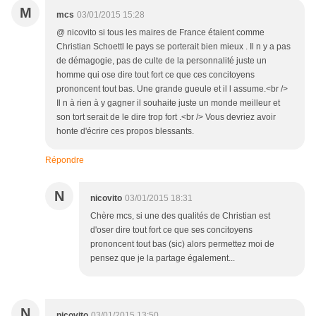
M
mcs
03/01/2015 15:28
@ nicovito si tous les maires de France étaient comme
Christian Schoettl le pays se porterait bien mieux . Il n y a pas
de démagogie, pas de culte de la personnalité juste un
homme qui ose dire tout fort ce que ces concitoyens
prononcent tout bas. Une grande gueule et il l assume.<br />
Il n à rien à y gagner il souhaite juste un monde meilleur et
son tort serait de le dire trop fort .<br /> Vous devriez avoir
honte d'écrire ces propos blessants.
Répondre
N
nicovito
03/01/2015 18:31
Chère mcs, si une des qualités de Christian est
d'oser dire tout fort ce que ses concitoyens
prononcent tout bas (sic) alors permettez moi de
pensez que je la partage également...
N
nicovito
03/01/2015 13:50