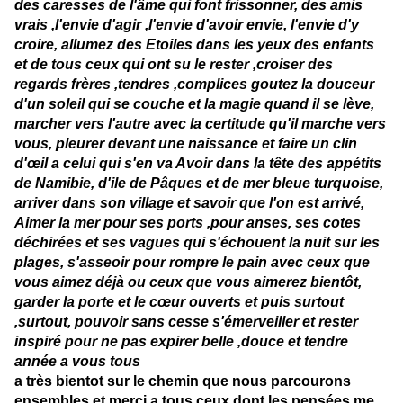
des caresses de l'âme qui font frissonner, des amis
vrais ,l'envie d'agir ,l'envie d'avoir envie, l'envie d'y
croire, allumez des Etoiles dans les yeux des enfants
et de tous ceux qui ont su le rester ,croiser des
regards frères ,tendres ,complices goutez la douceur
d'un soleil qui se couche et la magie quand il se lève,
marcher vers l'autre avec la certitude qu'il marche vers
vous, pleurer devant une naissance et faire un clin
d'œil a celui qui s'en va Avoir dans la tête des appétits
de Namibie, d'ile de Pâques et de mer bleue turquoise,
arriver dans son village et savoir que l'on est arrivé,
Aimer la mer pour ses ports ,pour anses, ses cotes
déchirées et ses vagues qui s'échouent la nuit sur les
plages, s'asseoir pour rompre le pain avec ceux que
vous aimez déjà ou ceux que vous aimerez bientôt,
garder la porte et le cœur ouverts et puis surtout
,surtout, pouvoir sans cesse s'émerveiller et rester
inspiré pour ne pas expirer belle ,douce et tendre
année a vous tous
a très bientot sur le chemin que nous parcourons
ensembles et merci a tous ceux dont les pensées me