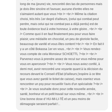
long de ma (jeune) vie, rencontré des tas de personnes mais
je dois être sincère et l'avouer, aucune d'entre elles ne
s'aimaient autant que vous !<br /> <br /> Même la citation
choisi, très très 1er degré d'ailleurs, {celui qui combat peut
perdre, mais celui qui ne combat pas a déjà perdu} est de
toute évidence tout à votre honneur, à votre gloire...<br /> <br
/> Comme quoi il en faut finalement peu pour vous faire
plaisir, une médaille en chocolat, un peu de gloriole facile,
beaucoup de vanité et vous êtes content !<br /> <br /> En fait il
y a un côté Bokassa 1er en vous...<br /> <br /> Vous rendez-
vous compte de cela Monsieur SCHOETTL ?<br /> <br />
Parvenez-vous à prendre assez de recul sur vous même pour
vous en apercevoir ?<br /> <br /> Vous nous aviez confié, à
demi mot, avoir rencontré une voyante quant à la décision du
recours devant le Conseil d'Etat (d'ailleurs j'espère à ce titre
que vous avez gardé le ticket de caisse), mais oseriez vous
rencontrer un psy pour recueillir l'avis d'un spécialiste ?<br />
<br /> Je vous souhaite donc pour cette nouvelle année,
santé, bonheur et un petit travail sur vous même...<br /> <br />
Une bonne dose d' HU-MI-LI-TÉ et un peu moins de
démagogie seraient parfait !...