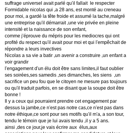
suffrage universel avait parlé qu'il fallait le respecter
Formidable nicolas qui ,a 28 ans, est monté au creneau
pour moi, a gardé la tête froide et assumé la tache,malgré
une entreprise qu'il démarrait ,une vie privée en pleine
intensité et la naissance de son enfant,
comme j'éprouve du mépris pour les mediocres qui ont
profité du respect qu'il avait pour moi et qui l'empêchait de
répondre a leurs invectives
Nicolas a sa vie a batir ,un avenir a construire ,un enfant a
voir grandir
l'engagement d'un élu doit être sans limites,il faut oublier
ses soirées,ses samedis ,ses dimanches, les siens ,un
sacrifice un peu fou que le citoyen ne mesure pas toujours
ou qu'il traduit parfois, en se disant que la soupe doit être
bonne !
Il y a ceux qui pourraient prendre cet engagement par
dessus la jambe,ce n'est pas notre cas,ce n'est pas dans
notre éthique,ce sont pour ses motifs qu'il m'a, a son tour,
tendu le témoin que je lui avais tendu ,il y a 5 ans.
ainsi ,des ce jour,je vais écrire aux élus,aux