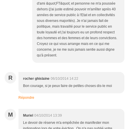
d'ami &quot;FT&quot; et personne ne m'a poussée
dehors (j'ai juste estimé pouvoir m'arrêter après 40
années de service public à l'Etat et en collectivités
sous diverses majorités). Je n'ai jamais fait de
politique, mais travaillé pour le service public en
toute loyauté et j'ai toujours eu un profond respect
des hommes et des femmes et de leurs convictions.
Croyez ce qui vous arrange mais en ce qui me
concerne, je ne me suis jamais sentie aussi digne
qu'à présent.
R
rocher ghislaine
06/10/2014 14:22
Bon courage, si je peux faire de petites choses dis-le moi
Répondre
M
Muriel
04/10/2014 13:39
Le devoir de réserve m'a empêchée de manifester mon
indignation lors de votre éviction . On n'a pas oublié votre