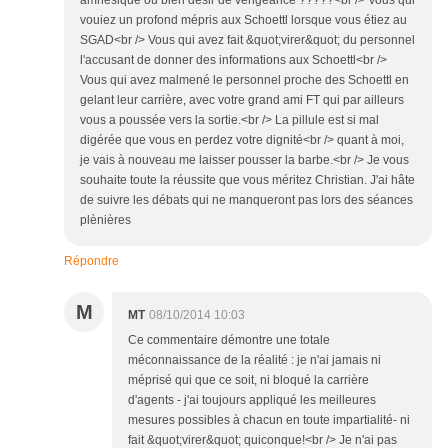
amnésique ou bien désir de vengeance ?????<br /> Vous qui
vouiez un profond mépris aux Schoettl lorsque vous étiez au
SGAD<br /> Vous qui avez fait &quot;virer&quot; du personnel
l'accusant de donner des informations aux Schoettl<br />
Vous qui avez malmené le personnel proche des Schoettl en
gelant leur carrière, avec votre grand ami FT qui par ailleurs
vous a poussée vers la sortie.<br /> La pillule est si mal
digérée que vous en perdez votre dignité<br /> quant à moi,
je vais à nouveau me laisser pousser la barbe.<br /> Je vous
souhaite toute la réussite que vous méritez Christian. J'ai hâte
de suivre les débats qui ne manqueront pas lors des séances
plènières
Répondre
M
MT
08/10/2014 10:03
Ce commentaire démontre une totale
méconnaissance de la réalité : je n'ai jamais ni
méprisé qui que ce soit, ni bloqué la carrière
d'agents - j'ai toujours appliqué les meilleures
mesures possibles à chacun en toute impartialité- ni
fait &quot;virer&quot; quiconque!<br /> Je n'ai pas