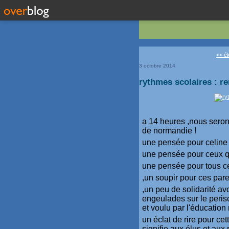
<< él
3 octobre 2014
rythmes scolaires : re
a 14 heures ,nous serons
de normandie !
une pensée pour celine e
une pensée pour ceux qu
une pensée pour tous ce
,un soupir pour ces pare
,un peu de solidarité av
engeulades sur le peri
et voulu par l'éducation 
un éclat de rire pour ce
signifie aux élus et aux