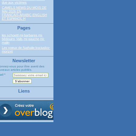
due aux victimes
CAMELS NEWS DU MOIS DE
MAI 2026 EN
FRANCAIS,ARABIC,ENGLISH
ET ESPANOL H
Pages
les schoettl mi-barbares,mi-
bédouins,Valls,mi-gauche,mi-
malin
Les voeux de Nathalie kociusko-
morizet
Newsletter
onnez-vous pour être averti des
veaux articles publiés.
ail
Liens