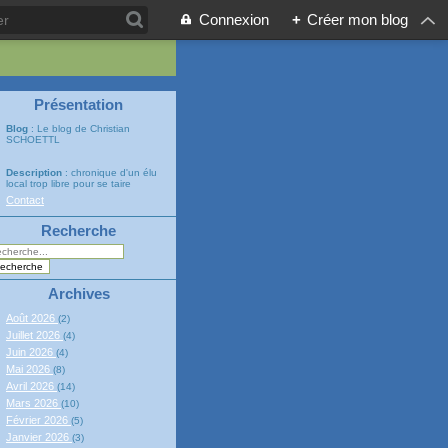
Connexion
+
Créer mon blog
Présentation
Blog
: Le blog de Christian
SCHOETTL
Description
: chronique d'un élu
local trop libre pour se taire
Contact
Recherche
Archives
Août 2026
(2)
Juillet 2026
(4)
Juin 2026
(4)
Mai 2026
(8)
Avril 2026
(14)
Mars 2026
(10)
Février 2026
(5)
Janvier 2026
(3)