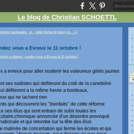
Le blog de Christian SCHOETTL
ections cantonales : je...
petite ferme de janvry le... >>
ndez vous a Evreux le 11 octobre !
 a evreux pour aller soutenir les valeureux gilets jaunes
t ses sudistes qui defileront du coté de la canebière
i défileront a la même heure a bordeaux,
ux qui ne lachent rien
nts qui découvrent les "bienfaits" de cette réforme
ce ses élus qui sont entrain de subir toutes les
scolaire,chronique annoncée d'un désordre provoqué
nationale et qui retombe sur la tête des élus
tte matinée de concertation qui ferme les écoles et qui
 parents
,"depuis toujours ,nous faisons ce que nous