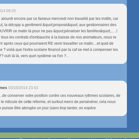
014 09:25
alourdi encore par ce fameux mercredi non travaillé par les instits, car
ut, la ddcspp a gentiment &quot;proposé&quot; aux gestionnaires des
OUVRIR ce matin là pour ne pas &quot;pénaliser les familles&quot;......!
r tous les contrats d'embauche à la baisse de nos animateurs, nous re
rir après ceux qui pourraient RE venir travailler ce matin....et quid de
e ? voilà que l'extra scolaire financé par la caf se met à compenser les
 ouh là là, vers quel système va t'on ?...
hmes
03/10/2014 23:43
.de conserver votre position contre ces nouveaux rythmes scolaires, de
le ridicule de cette réforme, et surtout merci de persévérer, cela nous
e puisse être abrogée un jour (sans trop tarder, on espère