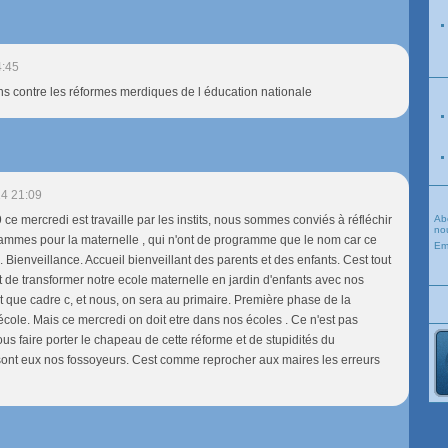
4:45
ns contre les réformes merdiques de l éducation nationale
4 21:09
ce mercredi est travaille par les instits, nous sommes conviés à réfléchir
Ab
nou
mmes pour la maternelle , qui n'ont de programme que le nom car ce
Em
 Bienveillance. Accueil bienveillant des parents et des enfants. Cest tout
nt de transformer notre ecole maternelle en jardin d'enfants avec nos
 que cadre c, et nous, on sera au primaire. Première phase de la
 l'école. Mais ce mercredi on doit etre dans nos écoles . Ce n'est pas
us faire porter le chapeau de cette réforme et de stupidités du
ont eux nos fossoyeurs. Cest comme reprocher aux maires les erreurs