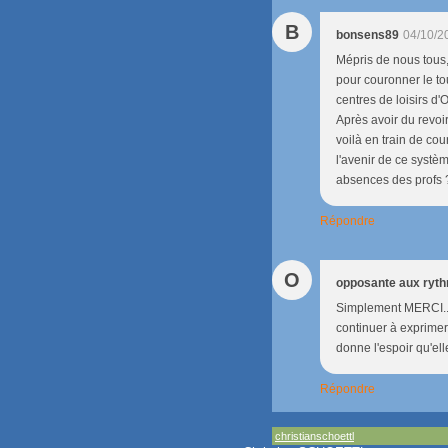
B
bonsens89
04/10/2
Mépris de nous tous, 
pour couronner le to
centres de loisirs d'
Après avoir du revoi
voilà en train de cou
l'avenir de ce systèm
absences des profs ??
Répondre
O
opposante aux ryt
Simplement MERCI...
continuer à exprimer 
donne l'espoir qu'ell
Répondre
christianschoettl