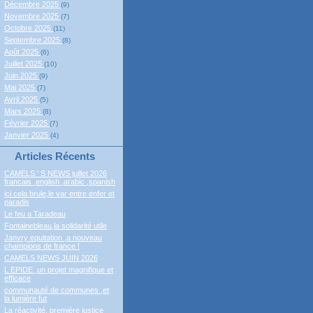
Décembre 2025
(9)
Novembre 2025
(7)
Octobre 2025
(11)
Septembre 2025
(8)
Août 2025
(6)
Juillet 2025
(10)
Juin 2025
(9)
Mai 2025
(7)
Avril 2025
(5)
Mars 2025
(8)
Février 2025
(7)
Janvier 2025
(4)
Articles Récents
CAMELS ' S NEWS juillet 2026
francais ,english ,arabic ,spanish
ici cela brule,le var entre enfer et
paradis
Le feu a Taradeau
Fontainebleau,la solidarité utile
Janvry equitation ,a nouveau
champions de france !
CAMELS NEWS JUIN 2026
L EPIDE ,un projet magnifique et
efficace
communauté de communes ,et
la lumière fut
La réactivité, première justice