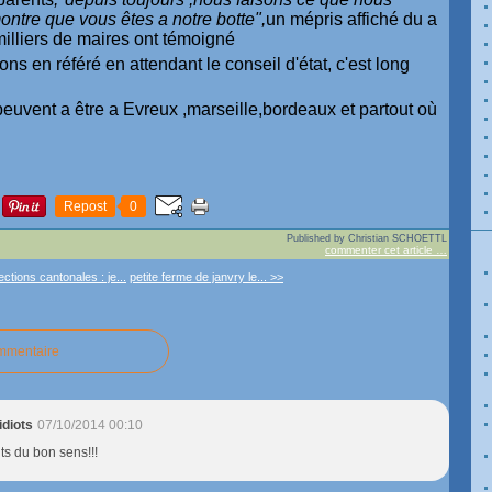
ontre que vous êtes a notre botte",
un mépris affiché du a
illiers de maires ont témoigné
ns en référé en attendant le conseil d'état, c'est long
e peuvent a être a Evreux ,marseille,bordeaux et partout où
Repost
0
Published by Christian SCHOETTL
commenter cet article
…
ections cantonales : je...
petite ferme de janvry le... >>
ommentaire
idiots
07/10/2014 00:10
s du bon sens!!!