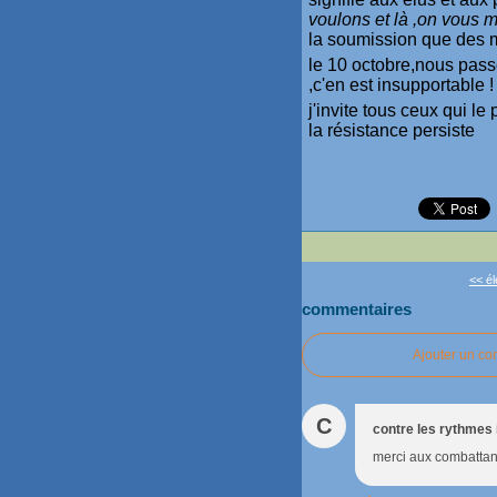
voulons et là ,on vous m
la soumission que des m
le 10 octobre,nous passo
,c'en est insupportable !
j'invite tous ceux qui l
la résistance persiste
<< él
commentaires
Ajouter un c
C
contre les rythmes 
merci aux combattant