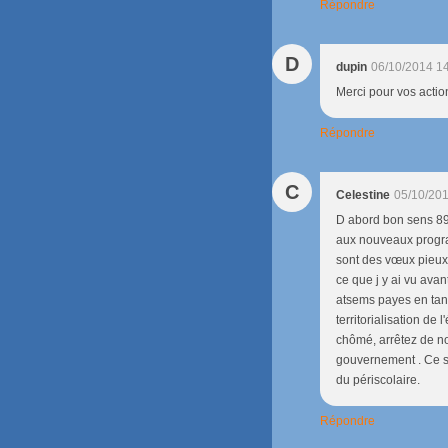
Répondre
D
dupin
06/10/2014 1
Merci pour vos actio
Répondre
C
Celestine
05/10/201
D abord bon sens 89 
aux nouveaux progra
sont des vœux pieux.
ce que j y ai vu ava
atsems payes en tant
territorialisation de
chômé, arrêtez de no
gouvernement . Ce s
du périscolaire.
Répondre