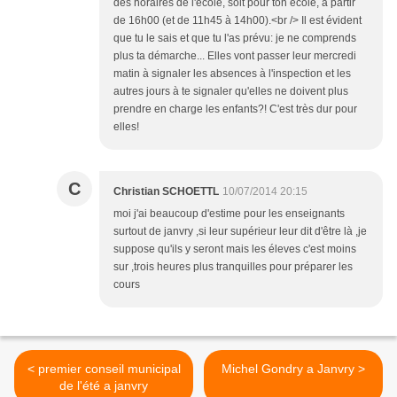
des horaires de l'école, soit pour ton école, à partir
de 16h00 (et de 11h45 à 14h00).<br /> Il est évident
que tu le sais et que tu l'as prévu: je ne comprends
plus ta démarche... Elles vont passer leur mercredi
matin à signaler les absences à l'inspection et les
autres jours à te signaler qu'elles ne doivent plus
prendre en charge les enfants?! C'est très dur pour
elles!
C
Christian SCHOETTL
10/07/2014 20:15
moi j'ai beaucoup d'estime pour les enseignants
surtout de janvry ,si leur supérieur leur dit d'être là ,je
suppose qu'ils y seront mais les éleves c'est moins
sur ,trois heures plus tranquilles pour préparer les
cours
< premier conseil municipal
Michel Gondry a Janvry >
de l'été a janvry