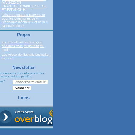
MAI 2026 EN
FRANCAIS,ARABIC,ENGLISH
ET ESPANOL H
Désastre pour les citoyens et
pour les communes de «
l’économie d’échelle » et de la «
rationalisation »
Pages
les schoettl mi-barbares,mi-
bédouins,Valls,mi-gauche,mi-
malin
Les voeux de Nathalie kociusko-
morizet
Newsletter
onnez-vous pour être averti des
veaux articles publiés.
ail
Liens