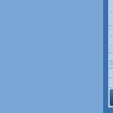
Ab
nou
Em