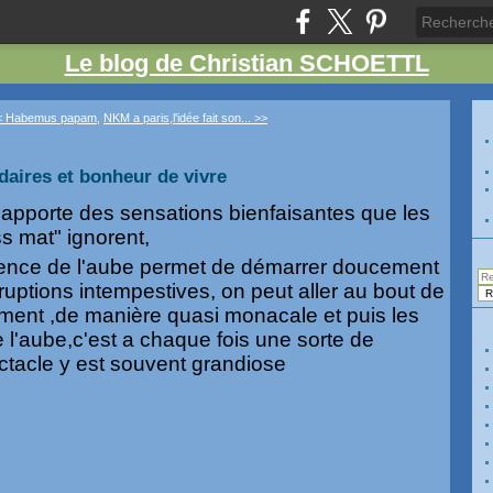
Le blog de Christian SCHOETTL
< Habemus papam,
NKM a paris,l'idée fait son... >>
aires et bonheur de vivre
n apporte des sensations bienfaisantes que les
s mat" ignorent,
silence de l'aube permet de démarrer doucement
rruptions intempestives, on peut aller au bout de
ment ,de manière quasi monacale et puis les
 l'aube,c'est a chaque fois une sorte de
ctacle y est souvent grandiose