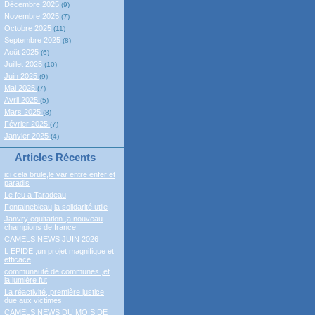
Décembre 2025
(9)
Novembre 2025
(7)
Octobre 2025
(11)
Septembre 2025
(8)
Août 2025
(6)
Juillet 2025
(10)
Juin 2025
(9)
Mai 2025
(7)
Avril 2025
(5)
Mars 2025
(8)
Février 2025
(7)
Janvier 2025
(4)
Articles Récents
ici cela brule,le var entre enfer et
paradis
Le feu a Taradeau
Fontainebleau,la solidarité utile
Janvry equitation ,a nouveau
champions de france !
CAMELS NEWS JUIN 2026
L EPIDE ,un projet magnifique et
efficace
communauté de communes ,et
la lumière fut
La réactivité, première justice
due aux victimes
CAMELS NEWS DU MOIS DE