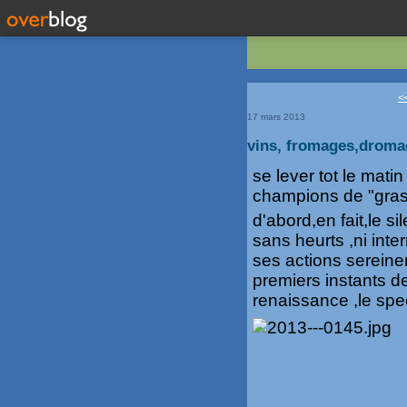
<
17 mars 2013
vins, fromages,dromad
se lever tot le mati
champions de "gras
d'abord,en fait,le 
sans heurts ,ni inte
ses actions sereine
premiers instants de
renaissance ,le spe