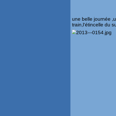
une belle journée ,
train,l'étincelle du s