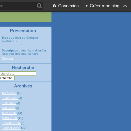
Connexion
+
Créer mon blog
Présentation
Blog
: Le blog de Christian
SCHOETTL
Description
: chronique d'un élu
local trop libre pour se taire
Contact
Recherche
Archives
Août 2026
(1)
Juillet 2026
(4)
Juin 2026
(4)
Mai 2026
(8)
Avril 2026
(14)
Mars 2026
(10)
Février 2026
(5)
Janvier 2026
(3)