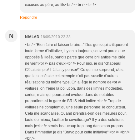
excuses au père, au fils<br /> <br /> <br />
Répondre
N
NIALAD
16/09/2010 22:38
<br /> "Bien faire et laisser braire..." Des gens qui critiqueront
toute forme d'initiative, il y en a toujours, souvent parce que
opposés à l'idée, parfois parce que cette brillantissime idée
ne vient<br /> pas d'eux!<br /> Pour moi, je dis "chapeau!
C'était simple! Il fallait y penser!" Ce qui me surprend, c'est
que le succès de cet exemple n'ait pas suscité d'autres
réalisations du même type. On allège le nombre de<br />
voitures, on freine la pollution, dans des limites modestes,
certes, mais qui pourraient évoluer dans de notables
proportions si la gare de BRIIS était imitée.<br /> Trop de
voitures ne comptent qu'une seule personne: le conducteur.
Cela me scandalise. Quand prendra-t-on des mesures pour,
faute de mieux, faciliter le covoiturage? Il y a des solutions
mais je<br /> serais beaucoup trop long dans mon propos.
Dans l'immédiat je dis "Bravo pour cette initiative"!<br /> <br />
<br />