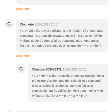
Répondre
C
Clochette
16/09/2010 20:17
<br /> Votre fils devait participer à une réunion très importante
concernant les gens du voyages...mais il n'est pas venu!!!<br
/> Sans doute d'autres affaires beaucoup plus importantes.
Ce qui me trouble c'est cette désinvolture.<br /> <br /> <br />
Répondre
C
Christian SCHOETTL
16/09/2010 22:21
<br /> <br /> et bien vous êtes bien mal renseignée,la
préfecture s'est trompée de ..schoettl et a convoqué
nicolas schoettl...maire de janvry,en fait cette
convocation après vérification était pour moi<br /> et
j'y étais présent.<br /> <br /> <br /> <br />