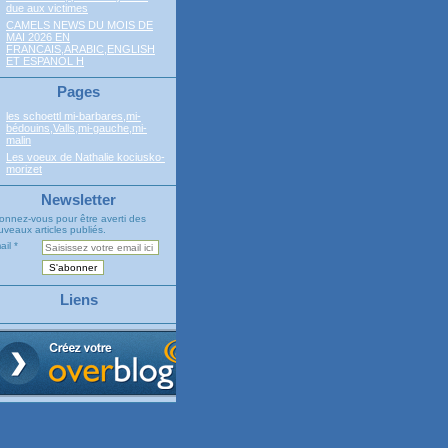
due aux victimes
CAMELS NEWS DU MOIS DE
MAI 2026 EN
FRANCAIS,ARABIC,ENGLISH
ET ESPANOL H
Pages
les schoettl mi-barbares,mi-
bédouins,Valls,mi-gauche,mi-
malin
Les voeux de Nathalie kociusko-
morizet
Newsletter
onnez-vous pour être averti des
veaux articles publiés.
ail
Liens