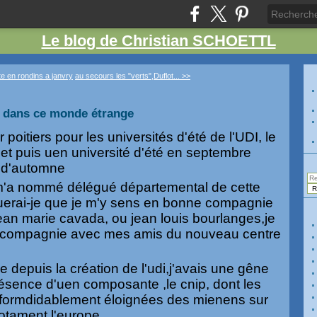
Le blog de Christian SCHOETTL
ite en rondins a janvry
au secours les "verts",Duflot... >>
s dans ce monde étrange
 poitiers pour les universités d'été de l'UDI, le
t puis uen université d'été en septembre
 d'automne
 m'a nommé délégué départemental de cette
uerai-je que je m'y sens en bonne compagnie
ean marie cavada, ou jean louis bourlanges,je
 compagnie avec mes amis du nouveau centre
 depuis la création de l'udi,j'avais une gêne
ésence d'uen composante ,le cnip, dont les
formdidablement éloignées des mienens sur
notament l'europe