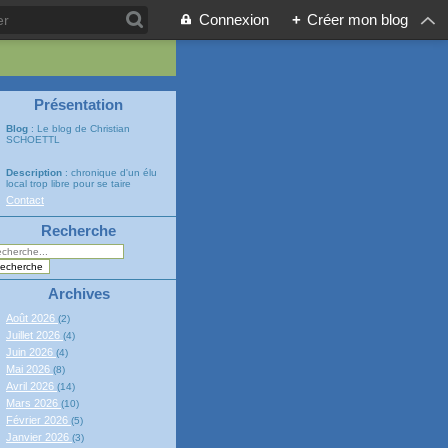
Connexion
+
Créer mon blog
Présentation
Blog
: Le blog de Christian
SCHOETTL
Description
: chronique d'un élu
local trop libre pour se taire
Contact
Recherche
Archives
Août 2026
(2)
Juillet 2026
(4)
Juin 2026
(4)
Mai 2026
(8)
Avril 2026
(14)
Mars 2026
(10)
Février 2026
(5)
Janvier 2026
(3)