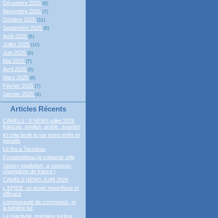
Décembre 2025
(9)
Novembre 2025
(7)
Octobre 2025
(11)
Septembre 2025
(8)
Août 2025
(6)
Juillet 2025
(10)
Juin 2025
(9)
Mai 2025
(7)
Avril 2025
(5)
Mars 2025
(8)
Février 2025
(7)
Janvier 2025
(4)
Articles Récents
CAMELS ' S NEWS juillet 2026
francais ,english ,arabic ,spanish
ici cela brule,le var entre enfer et
paradis
Le feu a Taradeau
Fontainebleau,la solidarité utile
Janvry equitation ,a nouveau
champions de france !
CAMELS NEWS JUIN 2026
L EPIDE ,un projet magnifique et
efficace
communauté de communes ,et
la lumière fut
La réactivité, première justice