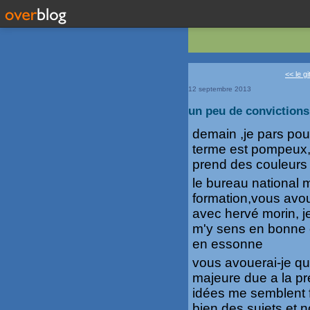
<< le g
12 septembre 2013
un peu de conviction
demain ,je pars pour
terme est pompeux,e
prend des couleurs
le bureau national
formation,vous avo
avec hervé morin, j
m'y sens en bonne
en essonne
vous avouerai-je que
majeure due a la pr
idées me semblent 
bien des sujets et 