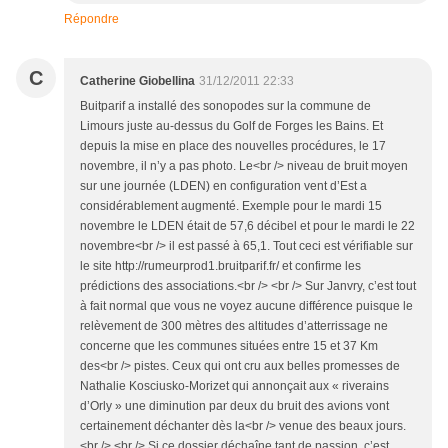
Répondre
C
Catherine Giobellina
31/12/2011 22:33
Buitparif a installé des sonopodes sur la commune de
Limours juste au-dessus du Golf de Forges les Bains. Et
depuis la mise en place des nouvelles procédures, le 17
novembre, il n’y a pas photo. Le<br /> niveau de bruit moyen
sur une journée (LDEN) en configuration vent d’Est a
considérablement augmenté. Exemple pour le mardi 15
novembre le LDEN était de 57,6 décibel et pour le mardi le 22
novembre<br /> il est passé à 65,1. Tout ceci est vérifiable sur
le site http://rumeurprod1.bruitparif.fr/ et confirme les
prédictions des associations.<br /> <br /> Sur Janvry, c’est tout
à fait normal que vous ne voyez aucune différence puisque le
relèvement de 300 mètres des altitudes d’atterrissage ne
concerne que les communes situées entre 15 et 37 Km
des<br /> pistes. Ceux qui ont cru aux belles promesses de
Nathalie Kosciusko-Morizet qui annonçait aux « riverains
d’Orly » une diminution par deux du bruit des avions vont
certainement déchanter dès la<br /> venue des beaux jours.
<br /> <br /> Si ce dossier déchaîne tant de passion, c’est