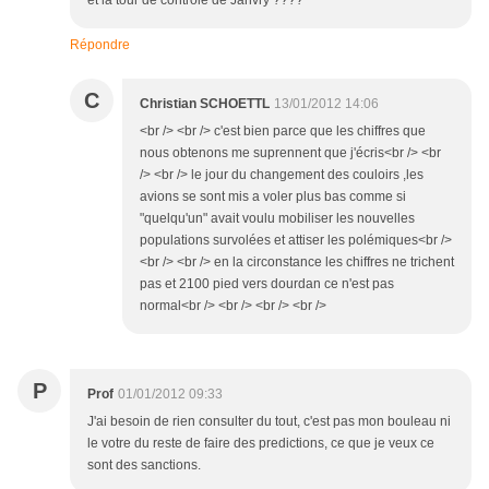
et la tour de contrôle de Janvry ????
Répondre
C
Christian SCHOETTL
13/01/2012 14:06
<br /> <br /> c'est bien parce que les chiffres que
nous obtenons me suprennent que j'écris<br /> <br
/> <br /> le jour du changement des couloirs ,les
avions se sont mis a voler plus bas comme si
"quelqu'un" avait voulu mobiliser les nouvelles
populations survolées et attiser les polémiques<br />
<br /> <br /> en la circonstance les chiffres ne trichent
pas et 2100 pied vers dourdan ce n'est pas
normal<br /> <br /> <br /> <br />
P
Prof
01/01/2012 09:33
J'ai besoin de rien consulter du tout, c'est pas mon bouleau ni
le votre du reste de faire des predictions, ce que je veux ce
sont des sanctions.