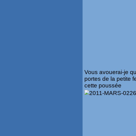
Vous avouerai-je que
portes de la petite f
cette poussée