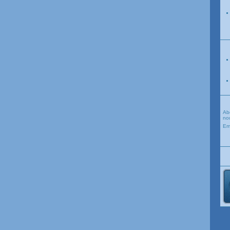
Ab
nou
Em