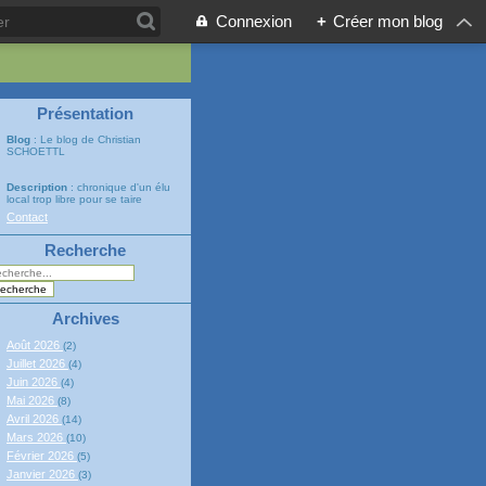
Connexion
+
Créer mon blog
Présentation
Blog
: Le blog de Christian
SCHOETTL
Description
: chronique d'un élu
local trop libre pour se taire
Contact
Recherche
Archives
Août 2026
(2)
Juillet 2026
(4)
Juin 2026
(4)
Mai 2026
(8)
Avril 2026
(14)
Mars 2026
(10)
Février 2026
(5)
Janvier 2026
(3)