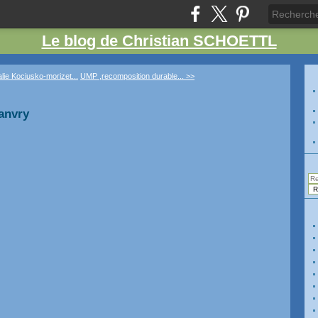
Le blog de Christian SCHOETTL
lie Kociusko-morizet...
UMP ,recomposition durable... >>
janvry