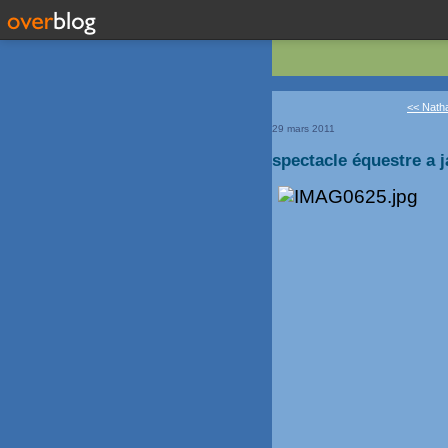
<< Natha
29 mars 2011
spectacle équestre a 