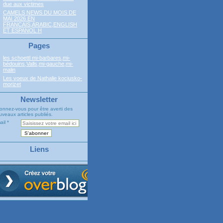
due aux victimes
CAMELS NEWS DU MOIS DE
MAI 2026 EN
FRANCAIS,ARABIC,ENGLISH
ET ESPANOL H
Pages
les schoettl mi-barbares,mi-
bédouins,Valls,mi-gauche,mi-
malin
Les voeux de Nathalie kociusko-
morizet
Newsletter
onnez-vous pour être averti des
veaux articles publiés.
ail
Liens