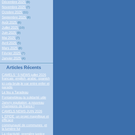
Décembre 2025
(9)
Novembre 2025
(7)
Octobre 2025
(11)
Septembre 2025
(8)
Août 2025
(6)
Juillet 2025
(10)
Juin 2025
(9)
Mai 2025
(7)
Avril 2025
(5)
Mars 2025
(8)
Février 2025
(7)
Janvier 2025
(4)
Articles Récents
CAMELS ' S NEWS juillet 2026
francais ,english ,arabic ,spanish
ici cela brule,le var entre enfer et
paradis
Le feu a Taradeau
Fontainebleau,la solidarité utile
Janvry equitation ,a nouveau
champions de france !
CAMELS NEWS JUIN 2026
L EPIDE ,un projet magnifique et
efficace
communauté de communes ,et
la lumière fut
La réactivité, première justice