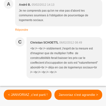
A
André B.
05/02/2012 14:13
Je ne comprends pas qu'on ne vise pas d'abord les
communes soumises à l'obligation de pourcentage de
logements sociaux.
Répondre
C
Christian SCHOETTL
06/02/2012 08:49
<br /> <br /> visiblement ,l'esprit de la mesure est
d'imaginer que de multiplier l'offre de
constrcutibilitéb ferait baisser les prix car le
coeffecient d'occuppation de sols est "naturellement"
abondé<br /> déja en cas de logemenys sociaux<br
/> <br /> <br /> <br />
< JANVORIAZ ,c'est parti !
Janvoriaz s'est agrandie >