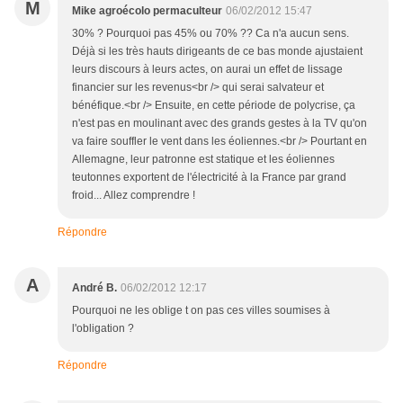
M
Mike agroécolo permaculteur
06/02/2012 15:47
30% ? Pourquoi pas 45% ou 70% ?? Ca n'a aucun sens.
Déjà si les très hauts dirigeants de ce bas monde ajustaient
leurs discours à leurs actes, on aurai un effet de lissage
financier sur les revenus<br /> qui serai salvateur et
bénéfique.<br /> Ensuite, en cette période de polycrise, ça
n'est pas en moulinant avec des grands gestes à la TV qu'on
va faire souffler le vent dans les éoliennes.<br /> Pourtant en
Allemagne, leur patronne est statique et les éoliennes
teutonnes exportent de l'électricité à la France par grand
froid... Allez comprendre !
Répondre
A
André B.
06/02/2012 12:17
Pourquoi ne les oblige t on pas ces villes soumises à
l'obligation ?
Répondre