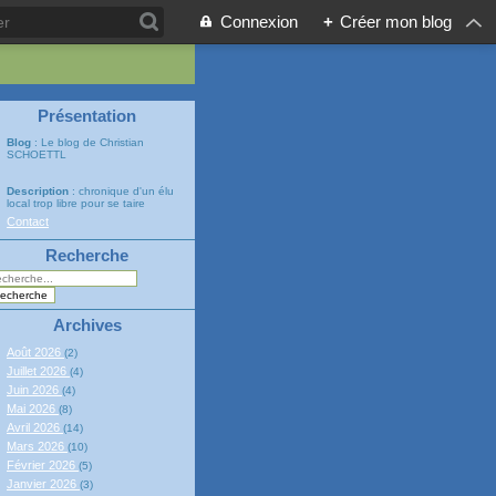
Connexion
+
Créer mon blog
Présentation
Blog
: Le blog de Christian
SCHOETTL
Description
: chronique d'un élu
local trop libre pour se taire
Contact
Recherche
Archives
Août 2026
(2)
Juillet 2026
(4)
Juin 2026
(4)
Mai 2026
(8)
Avril 2026
(14)
Mars 2026
(10)
Février 2026
(5)
Janvier 2026
(3)