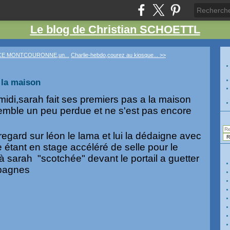
Le blog de Christian SCHOETTL
CE MONTCOURONNE,un...
Charlie-hebdo,courez au kiosque... >>
 la maison
midi,sarah fait ses premiers pas a la maison
 semble un peu perdue et ne s'est pas encore
 regard sur léon le lama et lui la dédaigne avec
 étant en stage accéléré de selle pour le
à sarah "scotchée" devant le portail a guetter
pagnes