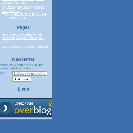
due aux victimes
CAMELS NEWS DU MOIS DE
MAI 2026 EN
FRANCAIS,ARABIC,ENGLISH
ET ESPANOL H
Pages
les schoettl mi-barbares,mi-
bédouins,Valls,mi-gauche,mi-
malin
Les voeux de Nathalie kociusko-
morizet
Newsletter
onnez-vous pour être averti des
veaux articles publiés.
ail
Liens