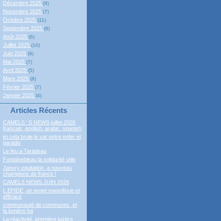
Décembre 2025
(9)
Novembre 2025
(7)
Octobre 2025
(11)
Septembre 2025
(8)
Août 2025
(6)
Juillet 2025
(10)
Juin 2025
(9)
Mai 2025
(7)
Avril 2025
(5)
Mars 2025
(8)
Février 2025
(7)
Janvier 2025
(4)
Articles Récents
CAMELS ' S NEWS juillet 2026
francais ,english ,arabic ,spanish
ici cela brule,le var entre enfer et
paradis
Le feu a Taradeau
Fontainebleau,la solidarité utile
Janvry equitation ,a nouveau
champions de france !
CAMELS NEWS JUIN 2026
L EPIDE ,un projet magnifique et
efficace
communauté de communes ,et
la lumière fut
La réactivité, première justice