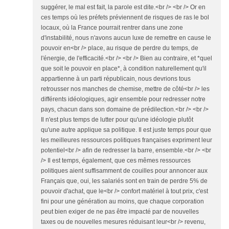
suggérer, le mal est fait, la parole est dite.<br /> <br /> Or en
ces temps où les préfets préviennent de risques de ras le bol
locaux, où la France pourrait rentrer dans une zone
d'instabilité, nous n'avons aucun luxe de remettre en cause le
pouvoir en<br /> place, au risque de perdre du temps, de
l'énergie, de l'efficacité.<br /> <br /> Bien au contraire, et *quel
que soit le pouvoir en place*, à condition naturellement qu'il
appartienne à un parti républicain, nous devrions tous
retrousser nos manches de chemise, mettre de côté<br /> les
différents idéologiques, agir ensemble pour redresser notre
pays, chacun dans son domaine de prédilection.<br /> <br />
Il n'est plus temps de lutter pour qu'une idéologie plutôt
qu'une autre applique sa politique. Il est juste temps pour que
les meilleures ressources politiques françaises expriment leur
potentiel<br /> afin de redresser la barre, ensemble.<br /> <br
/> Il est temps, également, que ces mêmes ressources
politiques aient suffisamment de couilles pour annoncer aux
Français que, oui, les salariés sont en train de perdre 5% de
pouvoir d'achat, que le<br /> confort matériel à tout prix, c'est
fini pour une génération au moins, que chaque corporation
peut bien exiger de ne pas être impacté par de nouvelles
taxes ou de nouvelles mesures réduisant leur<br /> revenu,