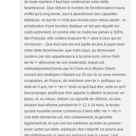
de toute manière il faut bien rembourser notre dette
faramineuse. Que réduire le nombre de fonctionnaires n'aura
d'effet qu'à long terme, sauf à abandonner des capacités
étatiques, ce qui<br /> n'est que reculer pour mieux sauter - la
privatisation d'une fonction étatique ne fait que répartir les
coûts autrement, et comme elle ne s'adresse jamais à 100%
des Français, elle coûtera toujours<br /> plus à ceux qui en
ont besoin -. Que tout cela est une partie du prix à payer pour
notre dette faramineuse, que notre pays, au demeurant
soutenu par son appartenance à la zone euro, est en train
de<br /> décrocher de son leadership, lequel est
méthodiquement tondu par la Chine et le Moyen Orient,
suivant des stratégies s'étalant sur 20 ans là où nous sommes
incapables, en France, de maintenir une<br /> politique au-
delà de 5 ans.<br /> <br /> Voilà ce qu'il faut dire, voilà ce qu'il
faut propager, plutôt que d'en appeler à affaiblir le pouvoir en
place, et, au mieux, réduire sa capacité de réforme, au pire,
bloquer tout réforme pendant<br /> 12 à 18 mois, le temps
qu'une nouvelle donne commence à faire effet.<br /> <br />
Une telle démarche est, très certainement, la garantie
également de ne pas voir les extrêmes accéder au pouvoir :
jouer cartes sur table, expliquer, dire l'objectif, ne pourra que
décrédibiliser<br /> celui qui annonce que la cause, c'est