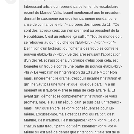
Intéressant article qui reprend partiellement le vocabulaire
récent de Manuel Valls, lequel mentionnait que le président
donnait le cap,même par gros temps, même pendant une
crise de confiance, et<br /> à propos des huées du 11 : "Ce
sont des factieux ceux qui s'en prennent au président de la
République. C'est un outrage, ça suffit !". "Tout le monde doit
se retrouver autour [ du chef de l'Etat<br /> ]."<br /> <br />
Définition d'un factieux : qui fomente des troubles contre le
pouvoir établi.<br /> <br /> Se déclarer refusant l'application
d'un décret, et s'associer à un groupe d'élus pour cela, est
fomenter un trouble contre une partie du pouvoir établi.<br />
<br /> Le verbatim de l'intervention du 13 sur RMC : " Non
mais, sincèrement, le drame, c'est qu'il incarne l'institution et
qu'il ne vaut pas une tune, et que , quelque part, il y a un
moment où il faut<br /> tirer le bilan de cette affaire là. Et
avant qu'il démonétise complètement l'institution - je vous
promets, moi, je suis un républicain, je suis pas un factieux -
mais il faut qu'il en tire les<br /> conséquences pour lui-
même. Excusez-moi, mais c'est pas moi qui l'ait dit, c'est
Martine, c'est d'autres. Il est incapable."<br /> <br /> Ce que
chacun aura traduit par "Il doit démissionner".<br /> <br />
Même s'il est aisé de dénier que l'intention initiale soit de le