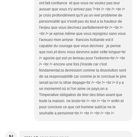
ont fait confiance et que vous ne voulez pas leur
avouer que vous n'y arrivez pas ?<br /> <br /> <br />
je crois profondément qu'il ya un reel probleme de
personnalité qui n'esdt pas du tout a la hauteur de
l'enjeu que vous decrivez parfaitement<br /> <br />
<br /> je epnse même que vous rejoignez sans vous
l'avouez mon anlyse : francois hollande est il
capable du courage que vous decrivez ,je pense
que non,et donc nous devrons subir cette longue<br
/> agonie qui est un terreau pour l'extreme<br /> <br
/> <br /> encore une fois j'insiste car c'est
fondamental,la demission comme la dissolution sont
de sa responsabilité car comme je le concluai le pire
serait qu'on lu idise degage<br /> <br /> <br /> il y a
un momemnt où si l'on aime ce pays,on a
'l'imperative obligation de tirer des bilan avant que
toute la maison ne brule<br /> <br /> <br /> enfin et
pour conclure ce que cet homme subit je ne le
souhaite a personne<br /> <br /> <br /> <br />