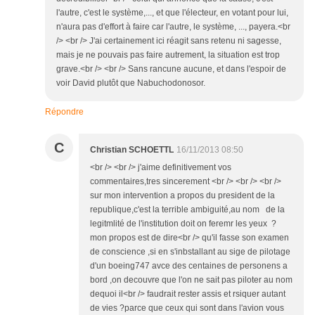
l'autre, c'est le système,..., et que l'électeur, en votant pour lui,
n'aura pas d'effort à faire car l'autre, le système, ..., payera.<br
/> <br /> J'ai certainement ici réagit sans retenu ni sagesse,
mais je ne pouvais pas faire autrement, la situation est trop
grave.<br /> <br /> Sans rancune aucune, et dans l'espoir de
voir David plutôt que Nabuchodonosor.
Répondre
C
Christian SCHOETTL
16/11/2013 08:50
<br /> <br /> j'aime definitivement vos
commentaires,tres sincerement <br /> <br /> <br />
sur mon intervention a propos du president de la
republique,c'est la terrible ambiguité,au nom de la
legitmlité de l'institution doit on feremr les yeux ?
mon propos est de dire<br /> qu'il fasse son examen
de conscience ,si en s'inbstallant au sige de pilotage
d'un boeing747 avce des centaines de personens a
bord ,on decouvre que l'on ne sait pas piloter au nom
dequoi il<br /> faudrait rester assis et rsiquer autant
de vies ?parce que ceux qui sont dans l'avion vous