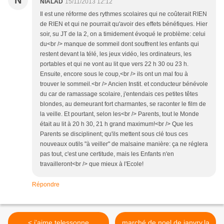
N
NIALAD
15/11/2013 12:12
Il est une réforme des rythmes scolaires qui ne coûterait RIEN
de RIEN et qui ne pourrait qu'avoir des effets bénéfiques. Hier
soir, su JT de la 2, on a timidement évoqué le problème: celui
du<br /> manque de sommeil dont souffrent les enfants qui
restent devant la télé, les jeux vidéo, les ordinateurs, les
portables et qui ne vont au lit que vers 22 h 30 ou 23 h.
Ensuite, encore sous le coup,<br /> ils ont un mal fou à
trouver le sommeil.<br /> Ancien Instit. et conducteur bénévole
du car de ramassage scolaire, j'entendais ces petites têtes
blondes, au demeurant fort charmantes, se raconter le film de
la veille. Et pourtant, selon les<br /> Parents, tout le Monde
était au lit à 20 h 30, 21 h grand maximum!<br /> Que les
Parents se disciplinent; qu'ils mettent sous clé tous ces
nouveaux outils "à veiller" de malsaine manière: ça ne réglera
pas tout, c'est une certitude, mais les Enfants n'en
travailleront<br /> que mieux à l'Ecole!
Répondre
< j'aime telessonne
marché de noel de janvry,la