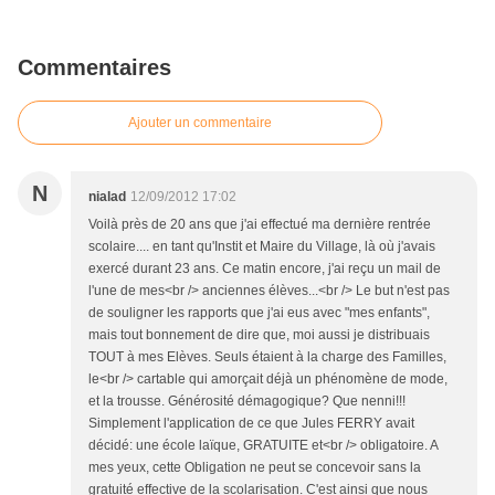
Commentaires
Ajouter un commentaire
N
nialad
12/09/2012 17:02
Voilà près de 20 ans que j'ai effectué ma dernière rentrée
scolaire.... en tant qu'Instit et Maire du Village, là où j'avais
exercé durant 23 ans. Ce matin encore, j'ai reçu un mail de
l'une de mes<br /> anciennes élèves...<br /> Le but n'est pas
de souligner les rapports que j'ai eus avec "mes enfants",
mais tout bonnement de dire que, moi aussi je distribuais
TOUT à mes Elèves. Seuls étaient à la charge des Familles,
le<br /> cartable qui amorçait déjà un phénomène de mode,
et la trousse. Générosité démagogique? Que nenni!!!
Simplement l'application de ce que Jules FERRY avait
décidé: une école laïque, GRATUITE et<br /> obligatoire. A
mes yeux, cette Obligation ne peut se concevoir sans la
gratuité effective de la scolarisation. C'est ainsi que nous