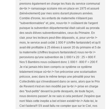
prenions également en charge les frais du service communal
de<br /> ramassage scolaire mis en place en 1975 et assuré
(bénévolement) par mes soins durant plusieurs années.
Comble d'ironie, les enfants de maternelle n'étaient pas
"subventionnables" et, pire, nous<br /> coûtaient de l'argent
puisque la subvention départemental était calculé au prorata
des seuls élèves subventionnables, ceux du Primaire. En
clair, pour les lecteurs peut-être dépassés, si, pour un<br />
mois, le service avait coûté 1 000 F (chiffre fantaisiste!) et qu'il
avait été profitable à 25 élèves à savoir 20 du primaire et 5 de
la maternelle (chiffres toujours fantaisistes!) nous ne<br />
percevions qu'une subvention de 1 000 f x 20 : 25 = 800 F.
Nos 5 Bambins nous coûtaient donc 1 000 f - 800 F = 200 F.
Je n'ai jamais très bien compris ce système ce système
totalement inique où<br /> l'on préconise une scolarisation
précoce, avec dans le même temps une pénalité pour les
Collectivités qui s'investissent dans ce sens, alors que le Prix
de Revient n'est en rien modifié par la<br /> prise en charge
des "tout-petits" devant la porte desquels, de toute façon,
nous devions passer! Je ne sais si cela perdure! J'espère que
non! Mais cette ineptie a bel et bien existé!<br /> Aide-toi, le
Ciel t'aidera!!! S'il avait fallu ne compter que sur le Ciel, nos