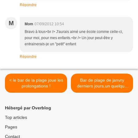
Répondre
M
Mom
07/09/2012 10:54
Bravo à tous<br /> J'aurais aimé une école comme celle-ci,
pour moi, pour mes enfants.<br /> Un jour peut-être y
entrainerais-je un "petit" enfant
Répondre
< le bar de la plage joue les
Bar de plage de janvry
prolongations !
derniers jours,un quelque
chose d'inéffable >
Hébergé par Overblog
Top articles
Pages
Contact