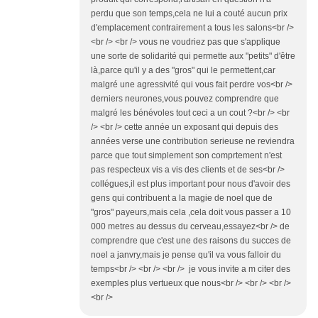
perdu que son temps,cela ne lui a couté aucun prix
d'emplacement contrairement a tous les salons<br />
<br /> <br /> vous ne voudriez pas que s'applique
une sorte de solidarité qui permette aux "petits" d'être
là,parce qu'il y a des "gros" qui le permettent,car
malgré une agressivité qui vous fait perdre vos<br />
derniers neurones,vous pouvez comprendre que
malgré les bénévoles tout ceci a un cout ?<br /> <br
/> <br /> cette année un exposant qui depuis des
années verse une contribution serieuse ne reviendra
parce que tout simplement son comprtement n'est
pas respecteux vis a vis des clients et de ses<br />
collégues,il est plus important pour nous d'avoir des
gens qui contribuent a la magie de noel que de
"gros" payeurs,mais cela ,cela doit vous passer a 10
000 metres au dessus du cerveau,essayez<br /> de
comprendre que c'est une des raisons du succes de
noel a janvry,mais je pense qu'il va vous falloir du
temps<br /> <br /> <br /> je vous invite a m citer des
exemples plus vertueux que nous<br /> <br /> <br />
<br />