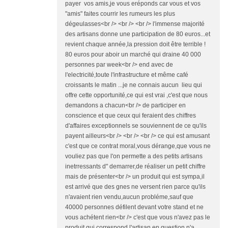
payer vos amis,je vous eréponds car vous et vos
"amis" faites courrir les rumeurs les plus
dégeulasses<br /> <br /> <br /> l'immense majorité
des artisans donne une participation de 80 euros...et
revient chaque année,la pression doit être terrible !
80 euros pour aboir un marché qui draine 40 000
personnes par week<br /> end avec de
l'electricité,toute l'infrastructure et même café
croissants le matin ...je ne connais aucun lieu qui
offre cette opportunité,ce qui est vrai ,c'est que nous
demandons a chacun<br /> de participer en
conscience et que ceux qui feraient des chiffres
d'affaires exceptionnels se souviennent de ce qu'ils
payent ailleurs<br /> <br /> <br /> ce qui est amusant
c'est que ce contrat moral,vous dérange,que vous ne
vouliez pas que l'on permette a des petits artisans
inetrressants d" demarrer,de réaliser un petit chiffre
mais de présenter<br /> un produit qui est sympa,il
est arrivé que des gnes ne versent rien parce qu'ils
n'avaient rien vendu,aucun probléme,sauf que
40000 personnes défilent devant votre stand et ne
vous achétent rien<br /> c'est que vous n'avez pas le
produit qui correspond,l'artisan en question n'a