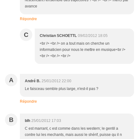
rescencant l'ensemble des trajecoires ?<br /> <br /> merci par
avance
Répondre
C
Christian SCHOETTL
09/02/2012 18:05
<br /> <br /> on a tout mais on cherche un
informaticien pour nous le mettre en musique<br />
<br /> <br /> <br />
A
André B.
25/01/2012 22:00
Le faisceau semble plus large, n'est-il pas ?
Répondre
B
blh
25/01/2012 17:03
C est marrant, c est comme dans les western; le gentil a
contre lui les mechants, mais aussi le shérif, puisse qu il n