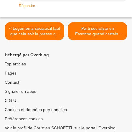
Répondre
< Logements sociaux,il faut
Parti socialiste en
que cela soit la presse qui
Essonne,quand certains
le dise !
retrouvent les bonnes
vielles méthodes... >
Hébergé par Overblog
Top articles
Pages
Contact
Signaler un abus
C.G.U.
Cookies et données personnelles
Préférences cookies
Voir le profil de Christian SCHOETTL sur le portail Overblog