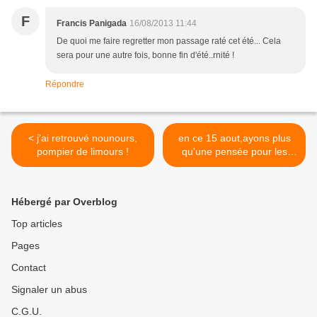
F
Francis Panigada
16/08/2013 11:44
De quoi me faire regretter mon passage raté cet été... Cela
sera pour une autre fois, bonne fin d'été..rnité !
Répondre
< j'ai retrouvé nounours,
en ce 15 aout,ayons plus
pompier de limours !
qu'une pensée pour les
coptes d'Egypte >
Hébergé par Overblog
Top articles
Pages
Contact
Signaler un abus
C.G.U.