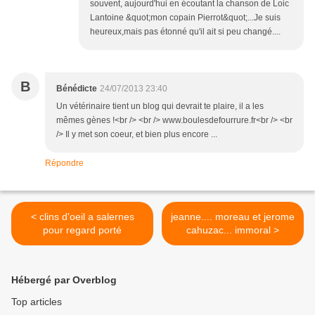
souvent, aujourd'hui en écoutant la chanson de Loic
Lantoine &quot;mon copain Pierrot&quot;...Je suis
heureux,mais pas étonné qu'il ait si peu changé....
B
Bénédicte
24/07/2013 23:40
Un vétérinaire tient un blog qui devrait te plaire, il a les
mêmes gènes !<br /> <br /> www.boulesdefourrure.fr<br /> <br
/> Il y met son coeur, et bien plus encore ...
Répondre
< clins d'oeil a salernes
jeanne.... moreau et jerome
pour regard porté
cahuzac... immoral >
Hébergé par Overblog
Top articles