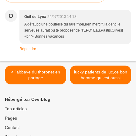
O
Oeil-de-Lynx
24/07/2013 14:18
A défaut d'une bouteille du rare "non,rien merci", la gentille
serveuse aurait pu te proposer de "l'EPO" Eau,Pastis,Olives!
<br /> Bonnes vacances
Répondre
< l'abbaye du thoronet en
lucky patients de luc,ce bon
partage
homme qui est aussi
vétérinaire >
Hébergé par Overblog
Top articles
Pages
Contact