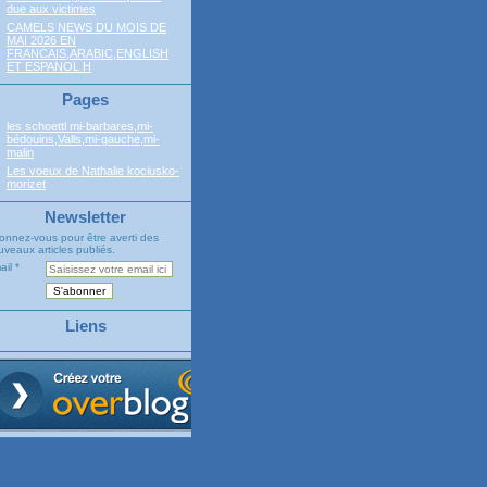
due aux victimes
CAMELS NEWS DU MOIS DE
MAI 2026 EN
FRANCAIS,ARABIC,ENGLISH
ET ESPANOL H
Pages
les schoettl mi-barbares,mi-
bédouins,Valls,mi-gauche,mi-
malin
Les voeux de Nathalie kociusko-
morizet
Newsletter
onnez-vous pour être averti des
veaux articles publiés.
ail
Liens