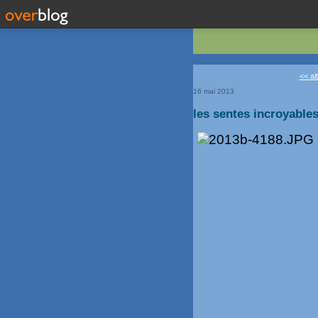
<< al
16 mai 2013
les sentes incroyables