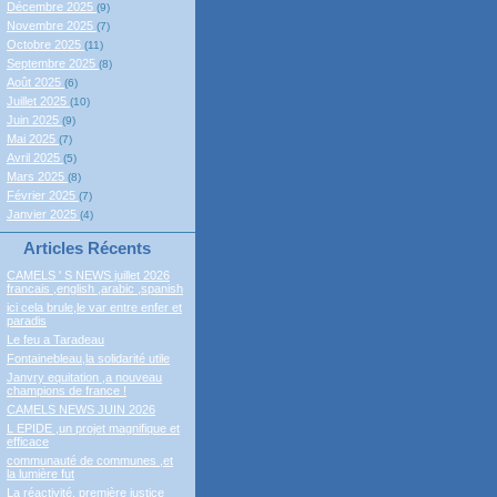
Décembre 2025
(9)
Novembre 2025
(7)
Octobre 2025
(11)
Septembre 2025
(8)
Août 2025
(6)
Juillet 2025
(10)
Juin 2025
(9)
Mai 2025
(7)
Avril 2025
(5)
Mars 2025
(8)
Février 2025
(7)
Janvier 2025
(4)
Articles Récents
CAMELS ' S NEWS juillet 2026
francais ,english ,arabic ,spanish
ici cela brule,le var entre enfer et
paradis
Le feu a Taradeau
Fontainebleau,la solidarité utile
Janvry equitation ,a nouveau
champions de france !
CAMELS NEWS JUIN 2026
L EPIDE ,un projet magnifique et
efficace
communauté de communes ,et
la lumière fut
La réactivité, première justice