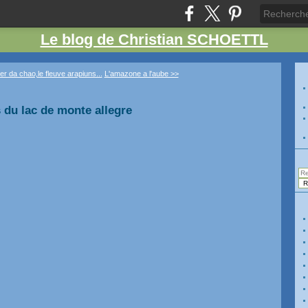
Le blog de Christian SCHOETTL
ter da chao,le fleuve arapiuns...
L'amazone a l'aube >>
 du lac de monte allegre