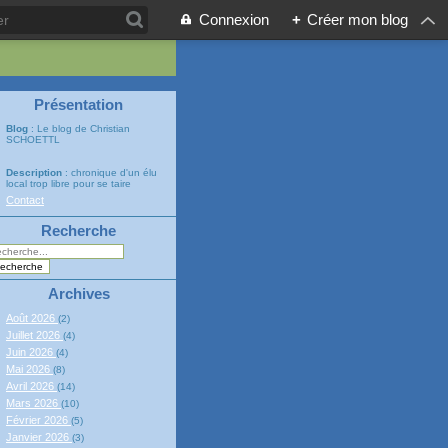
Connexion
+
Créer mon blog
Présentation
Blog
: Le blog de Christian
SCHOETTL
Description
: chronique d'un élu
local trop libre pour se taire
Contact
Recherche
Archives
Août 2026
(2)
Juillet 2026
(4)
Juin 2026
(4)
Mai 2026
(8)
Avril 2026
(14)
Mars 2026
(10)
Février 2026
(5)
Janvier 2026
(3)