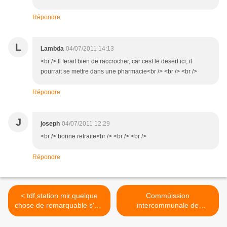
Répondre
L
Lambda
04/07/2011 14:13
<br /> Il ferait bien de raccrocher, car cest le desert ici, il
pourrait se mettre dans une pharmacie<br /> <br /> <br />
Répondre
J
joseph
04/07/2011 12:29
<br /> bonne retraite<br /> <br /> <br />
Répondre
< tdf,station mir,quelque
Commùission
chose de remarquable s'est
intercommunale de
déroulé sur ce site
coopération
intercommunale de