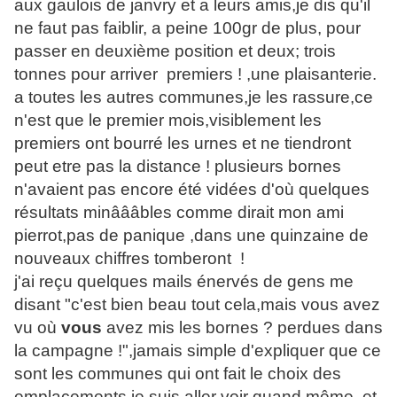
aux gaulois de janvry et a leurs amis,je dis qu'il
ne faut pas faiblir, a peine 100gr de plus, pour
passer en deuxième position et deux; trois
tonnes pour arriver premiers ! ,une plaisanterie.
a toutes les autres communes,je les rassure,ce
n'est que le premier mois,visiblement les
premiers ont bourré les urnes et ne tiendront
peut etre pas la distance ! plusieurs bornes
n'avaient pas encore été vidées d'où quelques
résultats minâââbles comme dirait mon ami
pierrot,pas de panique ,dans une quinzaine de
nouveaux chiffres tomberont !
j'ai reçu quelques mails énervés de gens me
disant "c'est bien beau tout cela,mais vous avez
vu où
vous
avez mis les bornes ? perdues dans
la campagne !",jamais simple d'expliquer que ce
sont les communes qui ont fait le choix des
emplacements,je suis aller voir quand même, et