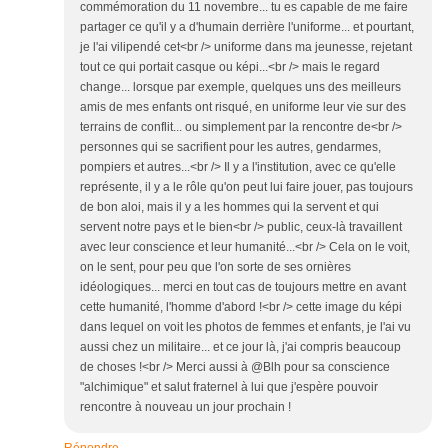
commémoration du 11 novembre... tu es capable de me faire
partager ce qu'il y a d'humain derrière l'uniforme... et pourtant,
je l'ai vilipendé cet<br /> uniforme dans ma jeunesse, rejetant
tout ce qui portait casque ou képi...<br /> mais le regard
change... lorsque par exemple, quelques uns des meilleurs
amis de mes enfants ont risqué, en uniforme leur vie sur des
terrains de conflit... ou simplement par la rencontre de<br />
personnes qui se sacrifient pour les autres, gendarmes,
pompiers et autres...<br /> Il y a l'institution, avec ce qu'elle
représente, il y a le rôle qu'on peut lui faire jouer, pas toujours
de bon aloi, mais il y a les hommes qui la servent et qui
servent notre pays et le bien<br /> public, ceux-là travaillent
avec leur conscience et leur humanité...<br /> Cela on le voit,
on le sent, pour peu que l'on sorte de ses ornières
idéologiques... merci en tout cas de toujours mettre en avant
cette humanité, l'homme d'abord !<br /> cette image du képi
dans lequel on voit les photos de femmes et enfants, je l'ai vu
aussi chez un militaire... et ce jour là, j'ai compris beaucoup
de choses !<br /> Merci aussi à @Blh pour sa conscience
"alchimique" et salut fraternel à lui que j'espère pouvoir
rencontre à nouveau un jour prochain !