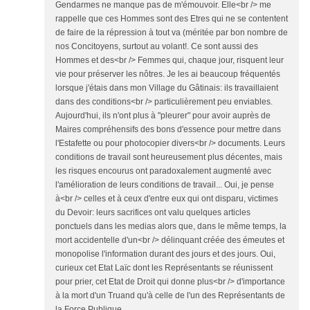
Gendarmes ne manque pas de m'émouvoir. Elle<br /> me
rappelle que ces Hommes sont des Etres qui ne se contentent
de faire de la répression à tout va (méritée par bon nombre de
nos Concitoyens, surtout au volant!. Ce sont aussi des
Hommes et des<br /> Femmes qui, chaque jour, risquent leur
vie pour préserver les nôtres. Je les ai beaucoup fréquentés
lorsque j'étais dans mon Village du Gâtinais: ils travaillaient
dans des conditions<br /> particulièrement peu enviables.
Aujourd'hui, ils n'ont plus à "pleurer" pour avoir auprès de
Maires compréhensifs des bons d'essence pour mettre dans
l'Estafette ou pour photocopier divers<br /> documents. Leurs
conditions de travail sont heureusement plus décentes, mais
les risques encourus ont paradoxalement augmenté avec
l'amélioration de leurs conditions de travail... Oui, je pense
à<br /> celles et à ceux d'entre eux qui ont disparu, victimes
du Devoir: leurs sacrifices ont valu quelques articles
ponctuels dans les medias alors que, dans le même temps, la
mort accidentelle d'un<br /> délinquant créée des émeutes et
monopolise l'information durant des jours et des jours. Oui,
curieux cet Etat Laïc dont les Représentants se réunissent
pour prier, cet Etat de Droit qui donne plus<br /> d'importance
à la mort d'un Truand qu'à celle de l'un des Représentants de
la Force Publique....